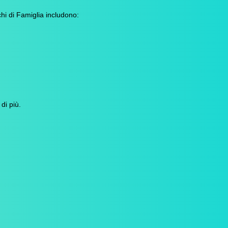
chi di Famiglia includono:
di più.