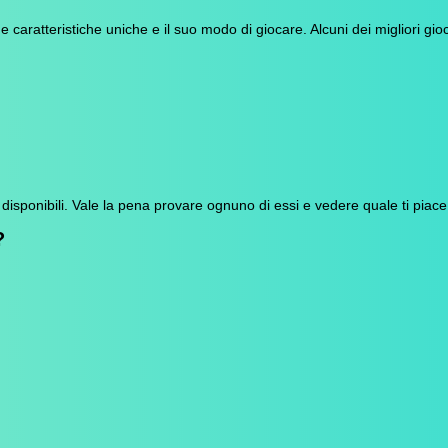
e caratteristiche uniche e il suo modo di giocare. Alcuni dei migliori gio
 disponibili. Vale la pena provare ognuno di essi e vedere quale ti piace 
?