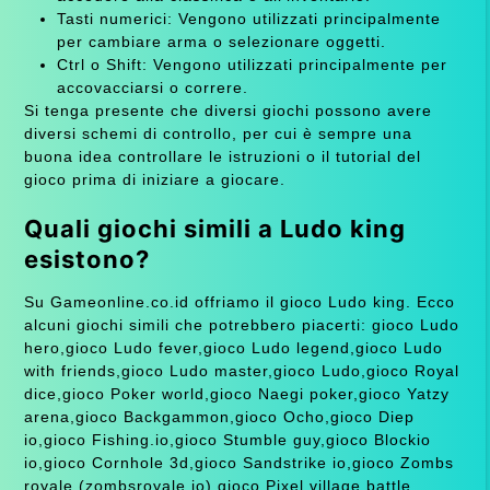
Tasti numerici: Vengono utilizzati principalmente
per cambiare arma o selezionare oggetti.
Ctrl o Shift: Vengono utilizzati principalmente per
accovacciarsi o correre.
Si tenga presente che diversi giochi possono avere
diversi schemi di controllo, per cui è sempre una
buona idea controllare le istruzioni o il tutorial del
gioco prima di iniziare a giocare.
Quali giochi simili a Ludo king
esistono?
Su Gameonline.co.id offriamo il gioco Ludo king. Ecco
alcuni giochi simili che potrebbero piacerti: gioco Ludo
hero,gioco Ludo fever,gioco Ludo legend,gioco Ludo
with friends,gioco Ludo master,gioco Ludo,gioco Royal
dice,gioco Poker world,gioco Naegi poker,gioco Yatzy
arena,gioco Backgammon,gioco Ocho,gioco Diep
io,gioco Fishing.io,gioco Stumble guy,gioco Blockio
io,gioco Cornhole 3d,gioco Sandstrike io,gioco Zombs
royale (zombsroyale.io),gioco Pixel village battle