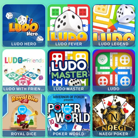
LUDO HERO
LUDO FEVER
LUDO LEGEND
LUDO WITH FRIENDS
LUDO MASTER
LUDO
ROYAL DICE
POKER WORLD
NAEGI POKER