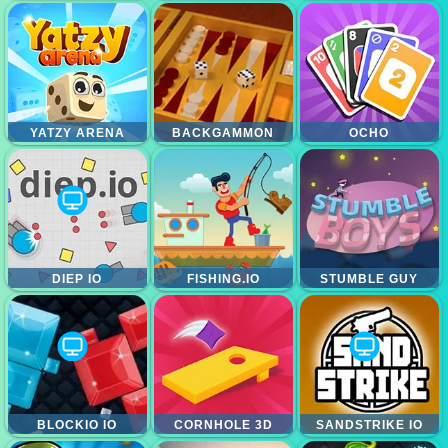
YATZY ARENA
BACKGAMMON
OCHO
DIEP IO
FISHING.IO
STUMBLE GUY
BLOCKIO IO
CORNHOLE 3D
SANDSTRIKE IO