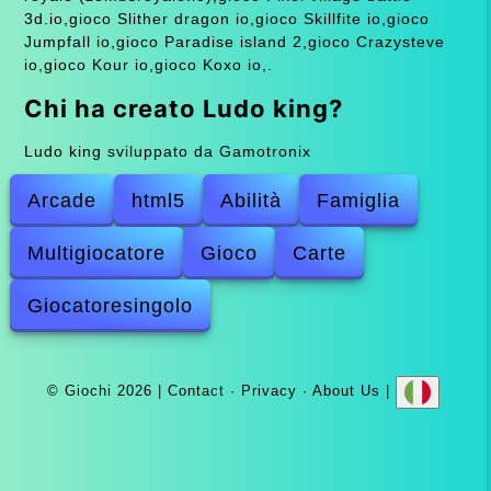
3d.io,gioco Slither dragon io,gioco Skillfite io,gioco
Jumpfall io,gioco Paradise island 2,gioco Crazysteve
io,gioco Kour io,gioco Koxo io,.
Chi ha creato Ludo king?
Ludo king sviluppato da Gamotronix
Arcade
html5
Abilità
Famiglia
Multigiocatore
Gioco
Carte
Giocatoresingolo
© Giochi 2026 |
Contact
·
Privacy
·
About Us
|