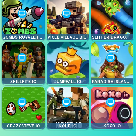
ZOMBS ROYALE (ZOMBSROYALE.IO)
PIXEL VILLAGE BATTLE 3D.IO
SLITHER DRAGON IO
SKILLFITE IO
JUMPFALL IO
PARADISE ISLAND 2
CRAZYSTEVE IO
KOUR IO
KOXO IO