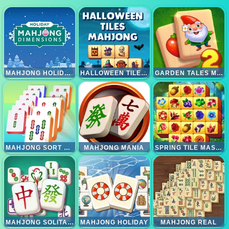
MAHJONG HOLIDAYS
HALLOWEEN TILES MAHJONG
GARDEN TALES MAHJONG 2
MAHJONG SORT PUZZLE
MAHJONG MANIA
SPRING TILE MASTER
MAHJONG SOLITAIRE GAME
MAHJONG HOLIDAY
MAHJONG REAL