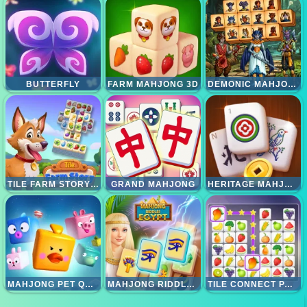
BUTTERFLY
FARM MAHJONG 3D
DEMONIC MAHJONG
TILE FARM STORY - MATCHING GAME
GRAND MAHJONG
HERITAGE MAHJONG CLASSIC
MAHJONG PET QUEST
MAHJONG RIDDLES EGYPT
TILE CONNECT PAIR MATCH PUZZLE