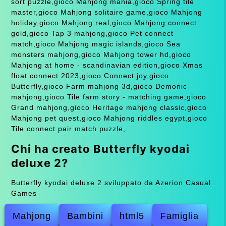
sort puzzle,gioco Mahjong mania,gioco Spring tile
master,gioco Mahjong solitaire game,gioco Mahjong
holiday,gioco Mahjong real,gioco Mahjong connect
gold,gioco Tap 3 mahjong,gioco Pet connect
match,gioco Mahjong magic islands,gioco Sea
monsters mahjong,gioco Mahjong tower hd,gioco
Mahjong at home - scandinavian edition,gioco Xmas
float connect 2023,gioco Connect joy,gioco
Butterfly,gioco Farm mahjong 3d,gioco Demonic
mahjong,gioco Tile farm story - matching game,gioco
Grand mahjong,gioco Heritage mahjong classic,gioco
Mahjong pet quest,gioco Mahjong riddles egypt,gioco
Tile connect pair match puzzle,.
Chi ha creato Butterfly kyodai
deluxe 2?
Butterfly kyodai deluxe 2 sviluppato da Azerion Casual
Games
Mahjong
Bambini
html5
Famiglia