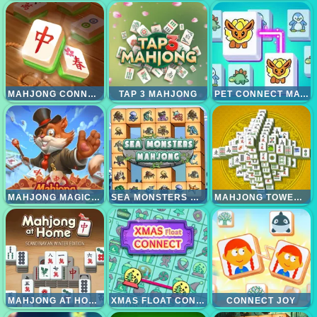
MAHJONG CONNECT GOLD
TAP 3 MAHJONG
PET CONNECT MATCH
MAHJONG MAGIC ISLANDS
SEA MONSTERS MAHJONG
MAHJONG TOWER HD
MAHJONG AT HOME - SCANDINAVIAN EDITION
XMAS FLOAT CONNECT 2023
CONNECT JOY