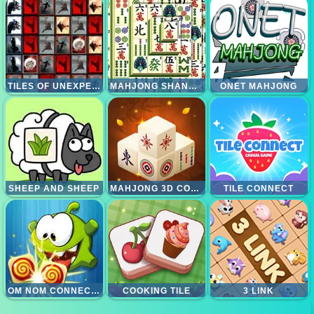
TILES OF UNEXPECTED
MAHJONG SHANGHAI DYNASTI
ONET MAHJONG
SHEEP AND SHEEP
MAHJONG 3D CONNECT
TILE CONNECT
OM NOM CONNECT KLASIK
COOKING TILE
3 LINK