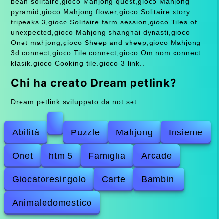
bean solitaire,gioco Mahjong quest,gioco Mahjong
pyramid,gioco Mahjong flower,gioco Solitaire story
tripeaks 3,gioco Solitaire farm session,gioco Tiles of
unexpected,gioco Mahjong shanghai dynasti,gioco
Onet mahjong,gioco Sheep and sheep,gioco Mahjong
3d connect,gioco Tile connect,gioco Om nom connect
klasik,gioco Cooking tile,gioco 3 link,.
Chi ha creato Dream petlink?
Dream petlink sviluppato da not set
Abilità
Puzzle
Mahjong
Insieme
Onet
html5
Famiglia
Arcade
Giocatoresingolo
Carte
Bambini
Animaledomestico