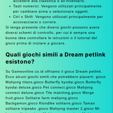
accedere alla classifica o all'inventario.
Tasti numerici: Vengono utilizzati principalmente
per cambiare arma o selezionare oggetti.
Ctrl o Shift: Vengono utilizzati principalmente per
accovacciarsi o correre.
Si tenga presente che diversi giochi possono avere
diversi schemi di controllo, per cui è sempre una
buona idea controllare le istruzioni o il tutorial del
gioco prima di iniziare a giocare.
Quali giochi simili a Dream petlink
esistono?
Su Gameonline.co.id offriamo il gioco Dream petlink.
Ecco alcuni giochi simili che potrebbero piacerti: gioco
Mahjong titans,gioco Butterfly kyodai,gioco Butterfly
kyodai deluxe,gioco Pet connect,gioco Mahjong
connect deluxe,gioco Tile matching,gioco Merge
fruit,gioco Solitaire farm mahjong,gioco
Backgamon,gioco Klondike solitaire,gioco Taman
solitaire tripeaks ,gioco Mahjong master 2,gioco Mr