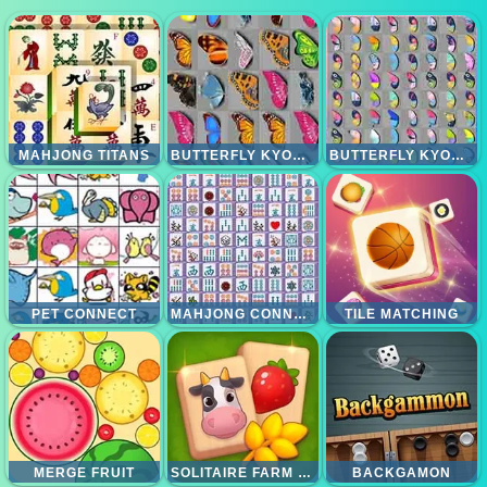
MAHJONG TITANS
BUTTERFLY KYODAI
BUTTERFLY KYODAI DELUXE
PET CONNECT
MAHJONG CONNECT DELUXE
TILE MATCHING
MERGE FRUIT
SOLITAIRE FARM MAHJONG
BACKGAMON