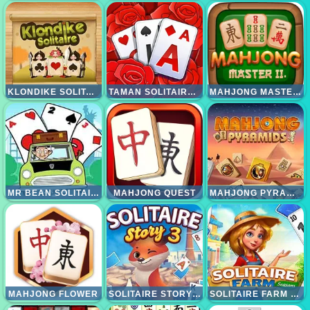
KLONDIKE SOLITAIRE
TAMAN SOLITAIRE TRIPEAKS
MAHJONG MASTER 2
MR BEAN SOLITAIRE
MAHJONG QUEST
MAHJONG PYRAMID
MAHJONG FLOWER
SOLITAIRE STORY TRIPEAKS 3
SOLITAIRE FARM SESSION