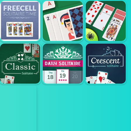
REFUGEE
HEARTS
SPIDER SOLI
SOLITAIRE
FREECELL
SOLITAIRE
SOLITAIRE
BEST CLASSIC
TIME
SWIFT
SOLITAIRE
SOLITAIRE
DAILY
CRESCENT
KLASIK
SOLITAIRE
SOLITAIRE