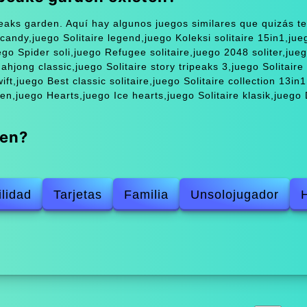
peaks garden. Aquí hay algunos juegos similares que quizás te
candy,juego Solitaire legend,juego Koleksi solitaire 15in1,jue
ego Spider soli,juego Refugee solitaire,juego 2048 soliter,jue
ahjong classic,juego Solitaire story tripeaks 3,juego Solitaire
ift,juego Best classic solitaire,juego Solitaire collection 13in
sen,juego Hearts,juego Ice hearts,juego Solitaire klasik,juego 
den?
ilidad
Tarjetas
Familia
Unsolojugador