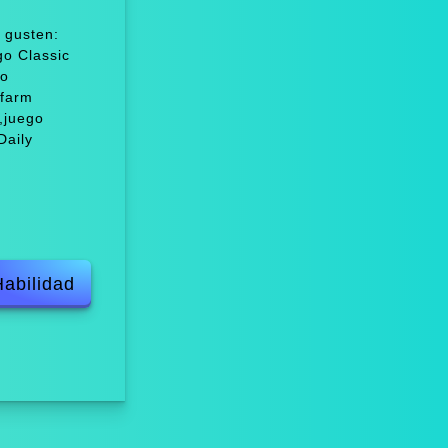
 gusten:
go Classic
go
 farm
1,juego
Daily
Habilidad