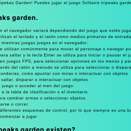
o Tipekas Garden! Puedes jugar el juego Solitaire tripeaks gard
eaks garden.
 en el navegador variará dependiendo del juego que estés juga
ilizan el teclado y el ratón como medios primarios de entrada
 mientras juegas juegos en el navegador:
se utilizan comúnmente para mover al personaje o navegar po
a saltar y la tecla Enter se utiliza para iniciar o pausar el j
ar en juegos FPS, para seleccionar opciones en los menús y pa
ierdo del ratón a menudo se utiliza para seleccionar o dispara
cundarias, como apuntar con miras o interactuar con objetos.
saltar, disparar o interactuar con objetos.
l juego o acceder al men del juego.
 la tabla de clasificación o el inventario.
para cambiar armas o seleccionar objetos.
arse o correr.
diferentes esquemas de control, por lo que siempre es una b
e comenzar a jugar.
ripeaks garden existen?