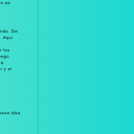
en en
ndo. Sin
. Aquí
r los
uego.
ra
r y el
uena idea