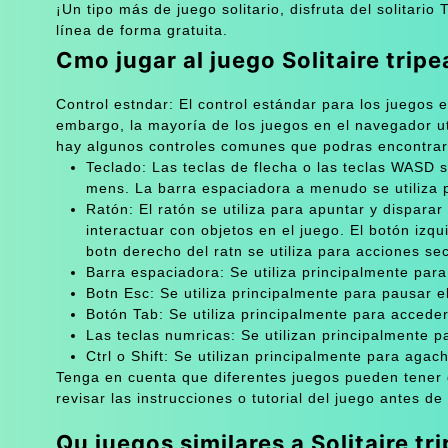
¡Un tipo más de juego solitario, disfruta del solitari
línea de forma gratuita.
Cmo jugar al juego Solitaire trip
Control estndar: El control estándar para los juegos
embargo, la mayoría de los juegos en el navegador ut
hay algunos controles comunes que podras encontrar
Teclado: Las teclas de flecha o las teclas WASD 
mens. La barra espaciadora a menudo se utiliza par
Ratón: El ratón se utiliza para apuntar y dispar
interactuar con objetos en el juego. El botón izqu
botn derecho del ratn se utiliza para acciones se
Barra espaciadora: Se utiliza principalmente para 
Botn Esc: Se utiliza principalmente para pausar e
Botón Tab: Se utiliza principalmente para acceder a
Las teclas numricas: Se utilizan principalmente 
Ctrl o Shift: Se utilizan principalmente para agach
Tenga en cuenta que diferentes juegos pueden tener 
revisar las instrucciones o tutorial del juego antes d
Qu juegos similares a Solitaire t