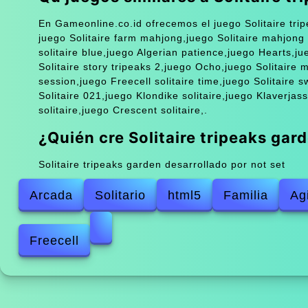
En Gameonline.co.id ofrecemos el juego Solitaire tri
juego Solitaire farm mahjong,juego Solitaire mahjong 
solitaire blue,juego Algerian patience,juego Hearts,ju
Solitaire story tripeaks 2,juego Ocho,juego Solitaire m
session,juego Freecell solitaire time,juego Solitaire sw
Solitaire 021,juego Klondike solitaire,juego Klaverjas
solitaire,juego Crescent solitaire,.
¿Quién cre Solitaire tripeaks gar
Solitaire tripeaks garden desarrollado por not set
Arcada
Solitario
html5
Familia
Ag
Freecell