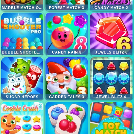
MARBLE MATCH ORIGIN
FOREST MATCH 3
CANDY MATCH 2
BUBBLE SHOOTER PRO
CANDY RAIN 8
JEWELS BLITZ 6
SUGAR HEROES
GARDEN TALES 3
JEWEL BLITZ 4