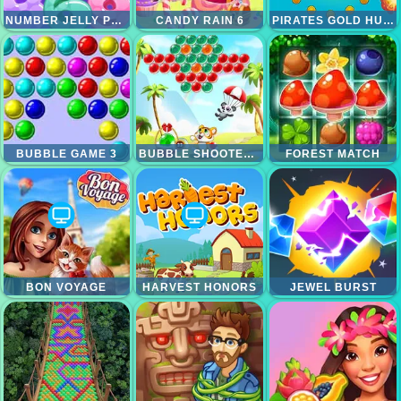
NUMBER JELLY POP
CANDY RAIN 6
PIRATES GOLD HUNTERS
BUBBLE GAME 3
BUBBLE SHOOTER CLASSIC MATCH 3 POP BUBBLES
FOREST MATCH
BON VOYAGE
HARVEST HONORS
JEWEL BURST