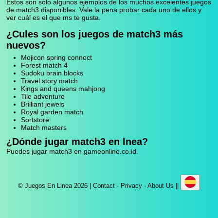
Estos son solo algunos ejemplos de los muchos excelentes juegos
de match3 disponibles. Vale la pena probar cada uno de ellos y
ver cuál es el que ms te gusta.
¿Cules son los juegos de match3 más
nuevos?
Mojicon spring connect
Forest match 4
Sudoku brain blocks
Travel story match
Kings and queens mahjong
Tile adventure
Brilliant jewels
Royal garden match
Sortstore
Match masters
¿Dónde jugar match3 en lnea?
Puedes jugar match3 en gameonline.co.id.
© Juegos En Linea 2026 |
Contact
·
Privacy
·
About Us
||