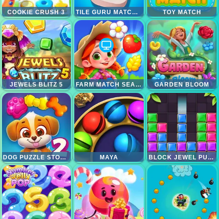
COOKIE CRUSH 3
TILE GURU MATCH FUN
TOY MATCH
JEWELS BLITZ 5
FARM MATCH SEASONS
GARDEN BLOOM
DOG PUZZLE STORY 2
MAYA
BLOCK JEWEL PUZZLE