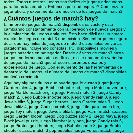
todos. Todos nuestros juegos son fáciles de jugar y adecuados
para todas las edades. Entonces por qué esperar? Comienza a
jugar ahora y experimenta la emoción de los juegos de match3.
¿Cuántos juegos de match3 hay?
El nmero de juegos de match3 disponibles es vasto y está
cambiando constantemente con la liberación de nuevos juegos y
la eliminación de juegos antiguos. Esto hace difcil dar un nmero
exacto de juegos de match3 que existen. Sin embargo, es seguro
decir que hay miles de juegos de match3 disponibles en varias
plataformas, incluyendo consolas, PC, dispositivos móviles y
juegos basados en navegador. Desde clásicos de match3 hasta
juegos modernos basados en física, existe una amplia variedad
de juegos de match3 que ofrecen diferentes desafos y
experiencias de juego. Con el aumento de las herramientas de
desarrollo de juegos, el número de juegos de match3 disponibles
continúa creciendo.
Aquí hay algunos títulos que puede que le gusten jugar: juego
Garden tales 4, juego Bubble shooter hd, juego Match adventure,
juego Marble match origin, juego Forest match 3, juego Candy
match 2, juego Bubble shooter pro, juego Candy rain 8, juego
Jewels blitz 6, juego Sugar heroes, juego Garden tales 3, juego
Jewel blitz 4, juego Cookie crush 3, juego Tile guru match fun,
juego Toy match, juego Jewels blitz 5, juego Farm match seasons,
juego Garden bloom, juego Dog puzzle story 2, juego Maya, juego
Block jewel puzzle, juego Number jelly pop, juego Candy rain 6,
juego Pirates gold hunters, juego Bubble game 3, juego Bubble
shooter classic match 3 pop bubbles, juego Forest match, juego