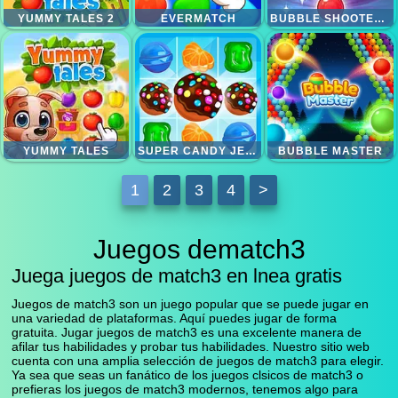
YUMMY TALES 2
EVERMATCH
BUBBLE SHOOTER CANDY 2
YUMMY TALES
SUPER CANDY JEWELS
BUBBLE MASTER
1
2
3
4
>
Juegos dematch3
Juega juegos de match3 en lnea gratis
Juegos de match3 son un juego popular que se puede jugar en
una variedad de plataformas. Aquí puedes jugar de forma
gratuita. Jugar juegos de match3 es una excelente manera de
afilar tus habilidades y probar tus habilidades. Nuestro sitio web
cuenta con una amplia selección de juegos de match3 para elegir.
Ya sea que seas un fanático de los juegos clsicos de match3 o
prefieras los juegos de match3 modernos, tenemos algo para