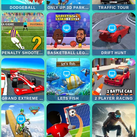
DODGEBALL
ONLY UP 3D PARKOUR GO ASCEND
TRAFFIC TOUR
PENALTY SHOOTERS 2
BASKETBALL LEGENDS 2020
DRIFT HUNT
GRAND EXTREME RACING
LETS FISH
2 PLAYER RACING