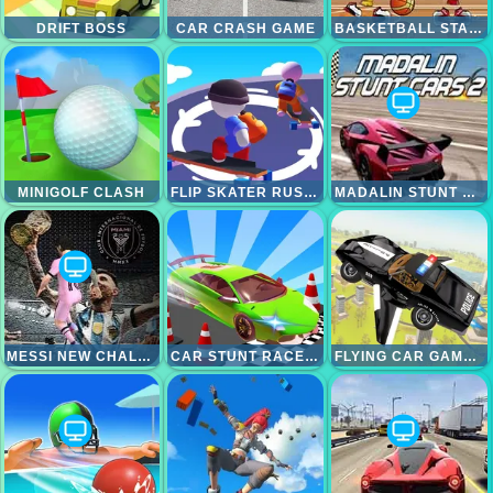
DRIFT BOSS
CAR CRASH GAME
BASKETBALL STARS
MINIGOLF CLASH
FLIP SKATER RUSH 3D
MADALIN STUNT CARS 2
MESSI NEW CHALLENGE
CAR STUNT RACES MEGA RAMPS
FLYING CAR GAME POLICE GAMES