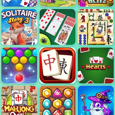
ガプレ・ドミノ
夢のペットリンク
ギャップル
ドリームペットリ
ポーカーワールド
ンク2
宝石電撃5
ソリティアストー
リートリップエク
ベストクラシック
ス3
ソリティア
マジョンタイタン