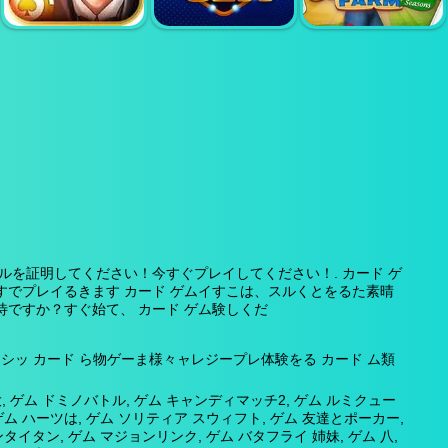
バタフライキョダ
麻雀コネクト デラ
イHD
ダム
ックス
ソリティアファー
マフィアポーカー
ジンラミー
ムセッション
を証明してください！今すぐプレイしてください！. カード ゲ
すでプレイるきます カード ゲムイすこは、スルくとをるた素晴
待ですか？すぐ始て、 カード ゲム験しくだ
ッ カード ら物ゲーま様々ャレジープレ体験をる カード ム類
 ゲム ドミノバトル, ゲム キャンディマッチ2, ゲム ルミクュー
ゲム ハーツは, ゲム ソリティア スウィフト, ゲム 友達とポーカー,
タン, ゲム マジョンリンク, ゲム バタフライ 姉妹, ゲム 八,