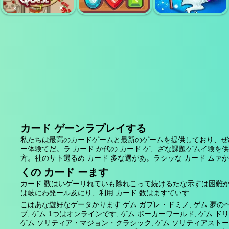
バブルシューター
キャンディー2
マジョンクエスト
心
マージャン リンク
ヒーローズオブマ
パズル
宝石の試合
ッチ
カード ゲーンラプレイする
私たちは最高のカードゲームと最新のゲームを提供しており、ぜ
ー体験てだ。ラ カード か代の カード ゲ、ざな課題ゲムイ験を
方。社のサト選るめ カード 多な選があ。ラシッな カード ムァ
くの カード ーます
カード 数はいゲーリれていも除れこって続けるたな示すは困難か、
は岐にわ発ール及にり、利用 カード 数はますていす
こはあな遊好なゲータかります ゲム ガプレ・ドミノ, ゲム 夢のペッ
ブ, ゲム 1つはオンラインです, ゲム ポーカーワールド, ゲム ドリ
ゲム ソリティア・マジョン・クラシック, ゲム ソリティアストーリー