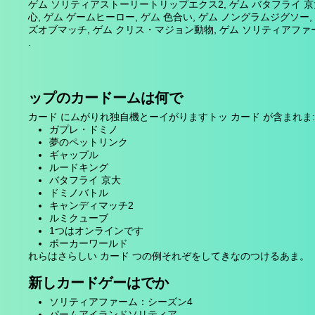
ゲム ソリティアストーリートリップエクス2, ゲム バタフライ 京
心, ゲム ゲームヒーロー, ゲム 色合い, ゲム ノングラムジグソー,
ズオブマッチ, ゲム クリス・マジョン動物, ゲム ソリティアファ
.
ップのカードームは何で
カード にムがりれ独自機とーイがりますトッ カード が含まれま:
ガプレ・ドミノ
夢のペットリンク
ギャップル
ルードキング
バタフライ 京大
ドミノバトル
キャンディマッチ2
ルミクューブ
1つはオンラインです
ポーカーワールド
れらはさらしい カード つの例それぞをしてきなのつけるあま。
新しカードゲーはでか
ソリティアファーム：シーズン4
パームアイランドソリティア