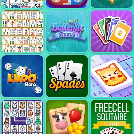
ルードキング
バタフライ 京大
ドミノバトル
ペットコネクト
ルド
ハーツは
マジョンリンク
バタフライ 姉妹
八