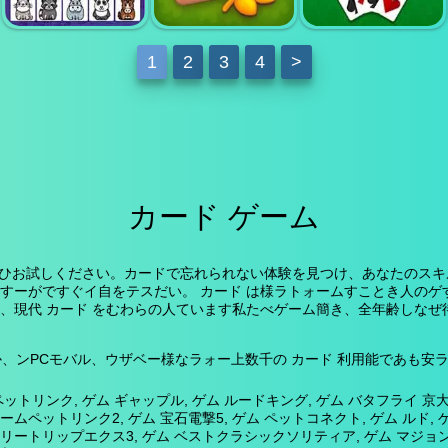
ノングラムジグソ
ゲームヒーロー
色合い
ー
1
2
3
4
>
クリス・マジョン
ソリティアファー
フリーセルソリテ
動物
ムマジョン
ィアクラシック
カード ゲーム
ひお試しください。カードで忘れられない体験を見つけ、あなたのスキル
供すーがですぐイ自をテスだい。 カード は様ラトォームすことき人のゲ
か、現代 カード をむわらの人ています私たべゲーム簡き、全年齢しなぜ
ンPCモバル、ウザベー様なラォー上数千の カード 利用能であも安ラシ
トリンク, ゲム ギャップル, ゲム ルードキング, ゲム バタフライ 京大,
ームペットリンク2, ゲム 宝石電撃5, ゲム ペットコネクト, ゲム ルド, 
トリップエクス3, ゲム ベストクラシックソリティア, ゲム マジョンタイ