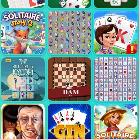
キャンディマッチ
1つはオンライン
2
ルミクューブ
です
ソリティア スウィ
ソリティア・マジ
フト
友達とポーカー
ョン・クラシック
ソリティアストー
キングとクイーン
リートリップエク
バタフライ 京大
のソリティアトラ
ス2
デラックス
イピークス