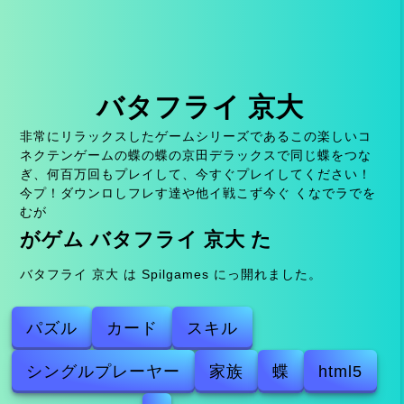
バタフライ 京大
非常にリラックスしたゲームシリーズであるこの楽しいコ
ネクテンゲームの蝶の蝶の京田デラックスで同じ蝶をつな
ぎ、何百万回もプレイして、今すぐプレイしてください！
今プ！ダウンロしフレす達や他イ戦こず今ぐ くなでラでを
むが
がゲム バタフライ 京大 た
バタフライ 京大 は Spilgames にっ開れました。
パズル
カード
スキル
シングルプレーヤー
家族
蝶
html5