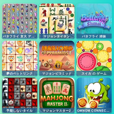
バタフライ 京大 デラックス
マジョンタイタン
バタフライ 姉妹
夢のペットリンク
マジョンピラミッド
スイカ の ゲーム
予期しないタイル
マジョンマスター2
OMNOM CONNECT CLASSIC