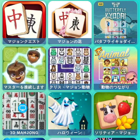
マジョンクエスト
マジョンの花
バタフライキョダイHD
マスターを接続します
クリス・マジョン動物
動物のつながり
3D MAHJONG
ハロウィーン
ソリティア・マジョン農場