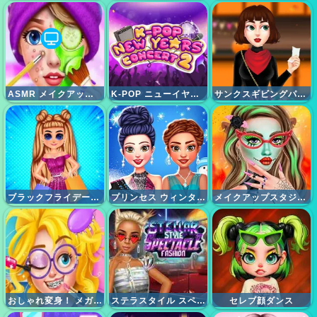
ASMR メイクアップ スパサロン
K-POP ニューイヤーコンサート 2
サンクスギビングパーティープレップ
ブラックフライデーで買い物をします
プリンセス ウィンター アイススケートの衣装
メイクアップスタジオハロウィン
おしゃれ変身！ メガネ女子メイクサロン
ステラスタイル スペクタクル
セレブ顔ダンス