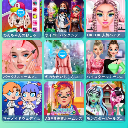
わんちゃんのおしゃれハウス
サイバーパンクシティファッション
TIKTOK 人気ヘアアレンジ
バック2スクールメイクオーバー
冬のかわいらしさコーディネート
ハイスクールミーンガールズ3
マーメイドウェディングワールド
ASMR美容ホームレス
モンスターガールズバックトゥスクール