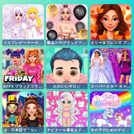
コスプレゲーマーガールズ
親友とのブラックフライデーショッピング
エリー＆フレンズ プレフォール アウトフィット
BFFS ブラックフライデーコレクション
かわいいサロン
スーパースター キャリア ドレスアップ
は、日本語で「セレブリティ ハロウィン コスチューム」となります。
チビドール着色＆ドレスアップ
女の子のためのチビユニコーンゲーム