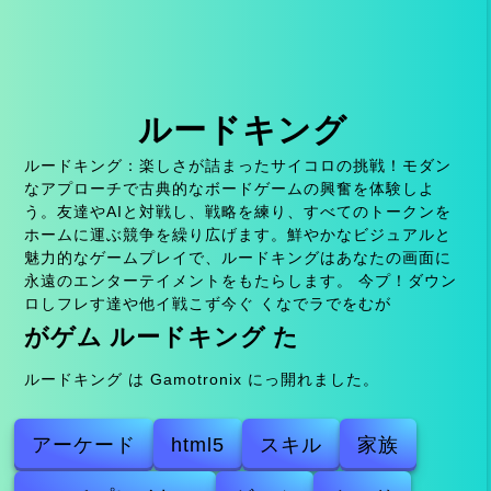
ルードキング
ルードキング：楽しさが詰まったサイコロの挑戦！モダン
なアプローチで古典的なボードゲームの興奮を体験しよ
う。友達やAIと対戦し、戦略を練り、すべてのトークンを
ホームに運ぶ競争を繰り広げます。鮮やかなビジュアルと
魅力的なゲームプレイで、ルードキングはあなたの画面に
永遠のエンターテイメントをもたらします。 今プ！ダウン
ロしフレす達や他イ戦こず今ぐ くなでラでをむが
がゲム ルードキング た
ルードキング は Gamotronix にっ開れました。
アーケード
html5
スキル
家族