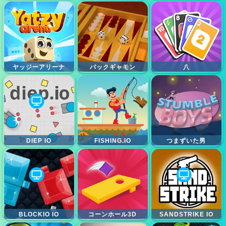
ヤッジーアリーナ
バックギャモン
八
DIEP IO
FISHING.IO
つまずいた男
BLOCKIO IO
コーンホール3D
SANDSTRIKE IO