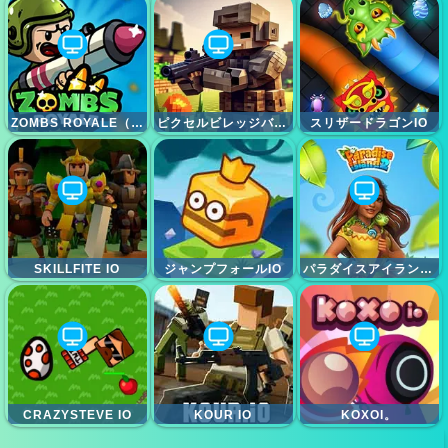
ZOMBS ROYALE（ZOMBSROYALE.IO）
ピクセルビレッジバトル3D.IO
スリザードラゴンIO
SKILLFITE IO
ジャンプフォールIO
パラダイスアイランド2
CRAZYSTEVE IO
KOUR IO
KOXOI。