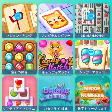
マジョン・ヤング
ノングラムジグソー
3D MAHJONG
宝石の試合
キャンディマッチ2
シュガーマジョン
ソリティア・マジョンキャンディ
バタフライ 姉妹
数字をマージします