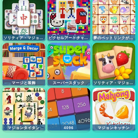
ソリティア・マジョン・クラシック
ピクセルアートチャレンジ
夢のペットリンクが報われました
マージと装飾
スーパースタック
ソリティア・マジョン農場
マジョンタイタン
4096
マジョンキッチン