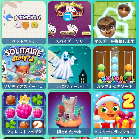
ペットマッチ
スパイダーソリ
マスターを接続します
ソリティアストーリートリップエクス2
ハロウィーン
カラフルなアソート
フォレストマッチ2
隠された土地
クッキークラッシュナタール2