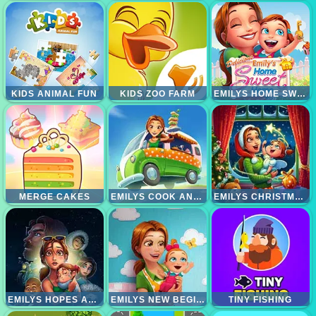
KIDS ANIMAL FUN
KIDS ZOO FARM
EMILYS HOME SWEET HOME
MERGE CAKES
EMILYS COOK AND GO
EMILYS CHRISTMAS CAROL
EMILYS HOPES AND FEARS
EMILYS NEW BEGINNING
TINY FISHING