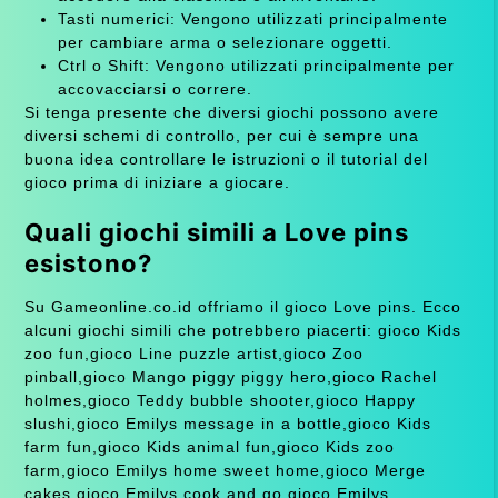
Tasti numerici: Vengono utilizzati principalmente
per cambiare arma o selezionare oggetti.
Ctrl o Shift: Vengono utilizzati principalmente per
accovacciarsi o correre.
Si tenga presente che diversi giochi possono avere
diversi schemi di controllo, per cui è sempre una
buona idea controllare le istruzioni o il tutorial del
gioco prima di iniziare a giocare.
Quali giochi simili a Love pins
esistono?
Su Gameonline.co.id offriamo il gioco Love pins. Ecco
alcuni giochi simili che potrebbero piacerti: gioco Kids
zoo fun,gioco Line puzzle artist,gioco Zoo
pinball,gioco Mango piggy piggy hero,gioco Rachel
holmes,gioco Teddy bubble shooter,gioco Happy
slushi,gioco Emilys message in a bottle,gioco Kids
farm fun,gioco Kids animal fun,gioco Kids zoo
farm,gioco Emilys home sweet home,gioco Merge
cakes,gioco Emilys cook and go,gioco Emilys