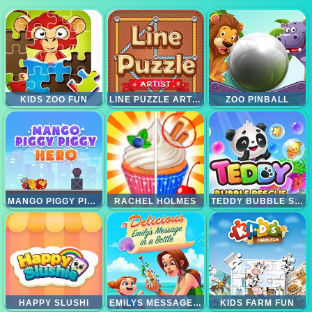
KIDS ZOO FUN
LINE PUZZLE ARTIST
ZOO PINBALL
MANGO PIGGY PIGGY HERO
RACHEL HOLMES
TEDDY BUBBLE SHOOTER
HAPPY SLUSHI
EMILYS MESSAGE IN A BOTTLE
KIDS FARM FUN