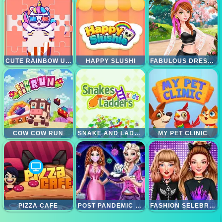
CUTE RAINBOW UNICORN PUZZLE
HAPPY SLUSHI
FABULOUS DRESS UP
COW COW RUN
SNAKE AND LADDER 2
MY PET CLINIC
PIZZA CAFE
POST PANDEMIC FASHION OUTFITS
FASHION SELEBRITY