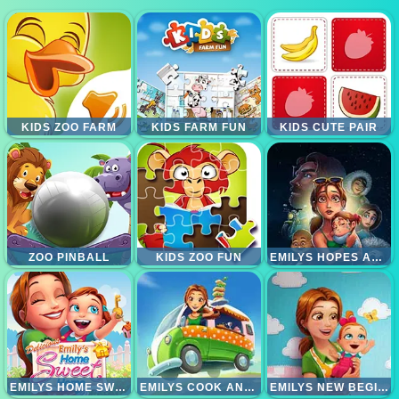
KIDS ZOO FARM
KIDS FARM FUN
KIDS CUTE PAIR
ZOO PINBALL
KIDS ZOO FUN
EMILYS HOPES AND FEARS
EMILYS HOME SWEET HOME
EMILYS COOK AND GO
EMILYS NEW BEGINNING