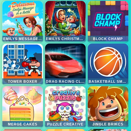
EMILYS MESSAGE IN A BOTTLE
EMILYS CHRISTMAS CAROL
BLOCK CHAMP
TOWER BOXER
DRAG RACING CLUB
BASKETBALL SMASH
MERGE CAKES
PUZZLE CREATIVE
JINGLE BRIKCS