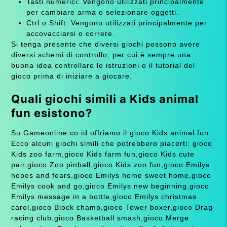
Tasti numerici: Vengono utilizzati principalmente
per cambiare arma o selezionare oggetti.
Ctrl o Shift: Vengono utilizzati principalmente per
accovacciarsi o correre.
Si tenga presente che diversi giochi possono avere
diversi schemi di controllo, per cui è sempre una
buona idea controllare le istruzioni o il tutorial del
gioco prima di iniziare a giocare.
Quali giochi simili a Kids animal
fun esistono?
Su Gameonline.co.id offriamo il gioco Kids animal fun.
Ecco alcuni giochi simili che potrebbero piacerti: gioco
Kids zoo farm,gioco Kids farm fun,gioco Kids cute
pair,gioco Zoo pinball,gioco Kids zoo fun,gioco Emilys
hopes and fears,gioco Emilys home sweet home,gioco
Emilys cook and go,gioco Emilys new beginning,gioco
Emilys message in a bottle,gioco Emilys christmas
carol,gioco Block champ,gioco Tower boxer,gioco Drag
racing club,gioco Basketball smash,gioco Merge