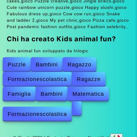
cakes,gioco Puzzle creative,gioco Jingle brikcs,gioco
Cute rainbow unicorn puzzle,gioco Happy slushi,gioco
Fabulous dress up,gioco Cow cow run,gioco Snake
and ladder 2,gioco My pet clinic,gioco Pizza cafe,gioco
Post pandemic fashion outfits,gioco Fashion selebrity,.
Chi ha creato Kids animal fun?
Kids animal fun sviluppato da Inlogic
Puzzle
Bambini
Ragazzo
Formazionescolastica
Ragazze
Famiglia
Bambini
Matematica
Formazionescolastica