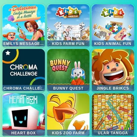
EMILYS MESSAGE IN A BOTTLE
KIDS FARM FUN
KIDS ANIMAL FUN
CHROMA CHALLENGE
BUNNY QUEST
JINGLE BRIKCS
HEART BOX
KIDS ZOO FARM
ULAR TANGGA