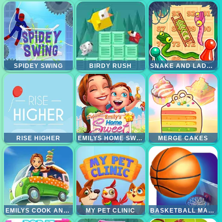
SPIDEY SWING
BIRDY RUSH
SNAKE AND LADDER 2
RISE HIGHER
EMILYS HOME SWEET HOME
MERGE CAKES
EMILYS COOK AND GO
MY PET CLINIC
BASKETBALL MASTER