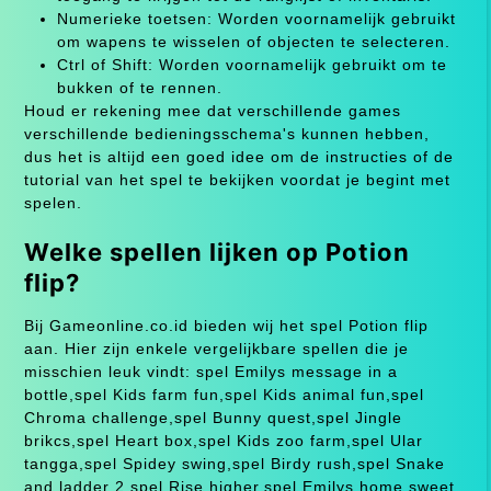
Numerieke toetsen: Worden voornamelijk gebruikt
om wapens te wisselen of objecten te selecteren.
Ctrl of Shift: Worden voornamelijk gebruikt om te
bukken of te rennen.
Houd er rekening mee dat verschillende games
verschillende bedieningsschema's kunnen hebben,
dus het is altijd een goed idee om de instructies of de
tutorial van het spel te bekijken voordat je begint met
spelen.
Welke spellen lijken op Potion
flip?
Bij Gameonline.co.id bieden wij het spel Potion flip
aan. Hier zijn enkele vergelijkbare spellen die je
misschien leuk vindt: spel Emilys message in a
bottle,spel Kids farm fun,spel Kids animal fun,spel
Chroma challenge,spel Bunny quest,spel Jingle
brikcs,spel Heart box,spel Kids zoo farm,spel Ular
tangga,spel Spidey swing,spel Birdy rush,spel Snake
and ladder 2,spel Rise higher,spel Emilys home sweet