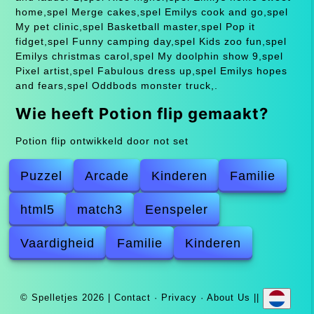
home,spel Merge cakes,spel Emilys cook and go,spel
My pet clinic,spel Basketball master,spel Pop it
fidget,spel Funny camping day,spel Kids zoo fun,spel
Emilys christmas carol,spel My doolphin show 9,spel
Pixel artist,spel Fabulous dress up,spel Emilys hopes
and fears,spel Oddbods monster truck,.
Wie heeft Potion flip gemaakt?
Potion flip ontwikkeld door not set
Puzzel
Arcade
Kinderen
Familie
html5
match3
Eenspeler
Vaardigheid
Familie
Kinderen
© Spelletjes 2026 |
Contact
·
Privacy
·
About Us
||