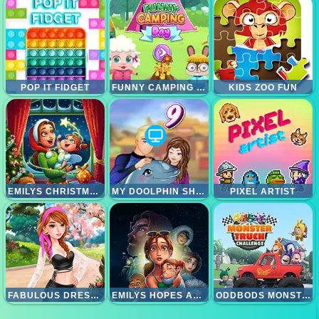
POP IT FIDGET
FUNNY CAMPING DAY
KIDS ZOO FUN
EMILYS CHRISTMAS CAROL
MY DOOLPHIN SHOW 9
PIXEL ARTIST
FABULOUS DRESS UP
EMILYS HOPES AND FEARS
ODDBODS MONSTER TRUCK