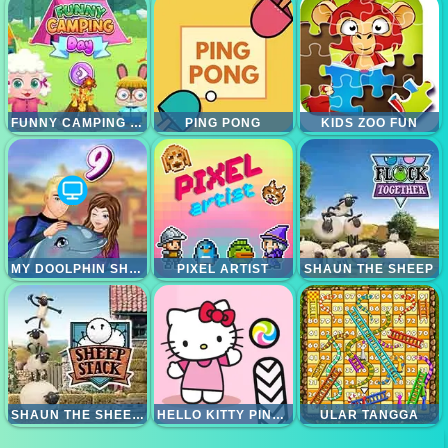
FUNNY CAMPING DAY
PING PONG
KIDS ZOO FUN
MY DOOLPHIN SHOW 9
PIXEL ARTIST
SHAUN THE SHEEP
SHAUN THE SHEEP SHEEP STACK
HELLO KITTY PINBALL
ULAR TANGGA