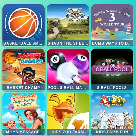
BASKETBALL SMASH
SHAUN THE SHEEP CHICK N SPOON
DUMB WAYS TO DIE 3 WORLD TOUR
BASKET CHAMP
POOL 8 BALL MANIA
8 BALL POOLS
EMILYS MESSAGE IN A BOTTLE
KIDS ZOO FARM
KIDS FARM FUN