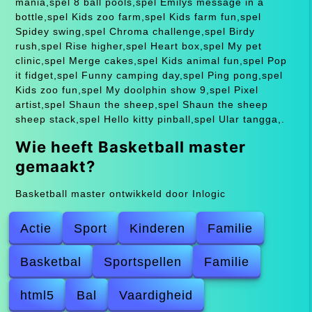
mania,spel 8 ball pools,spel Emilys message in a
bottle,spel Kids zoo farm,spel Kids farm fun,spel
Spidey swing,spel Chroma challenge,spel Birdy
rush,spel Rise higher,spel Heart box,spel My pet
clinic,spel Merge cakes,spel Kids animal fun,spel Pop
it fidget,spel Funny camping day,spel Ping pong,spel
Kids zoo fun,spel My doolphin show 9,spel Pixel
artist,spel Shaun the sheep,spel Shaun the sheep
sheep stack,spel Hello kitty pinball,spel Ular tangga,.
Wie heeft Basketball master
gemaakt?
Basketball master ontwikkeld door Inlogic
Actie
Sport
Kinderen
Familie
Basketbal
Sportspellen
Familie
html5
Bal
Vaardigheid