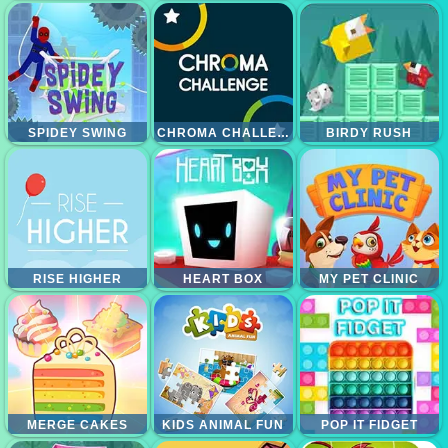
SPIDEY SWING
CHROMA CHALLENGE
BIRDY RUSH
RISE HIGHER
HEART BOX
MY PET CLINIC
MERGE CAKES
KIDS ANIMAL FUN
POP IT FIDGET