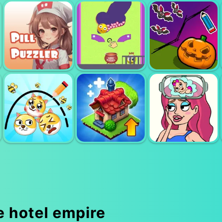
ART PUZZLE
SKIBIDI TOILET
A FORMIDABLE
MASTER
PUZZLE
SWORD
BEWILDERED
SAVE MY
PILL PUZZLER
LOVER
PUMPKIN
 hotel empire
DRAW 2 SAVE
BRAIN OUT IN
DOGE
MERGE WORLD
LOVE STORY 2