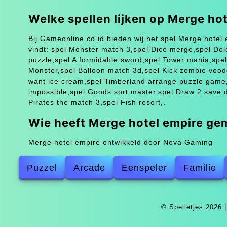
Welke spellen lijken op Merge ho
Bij Gameonline.co.id bieden wij het spel Merge hotel e
vindt: spel Monster match 3,spel Dice merge,spel Delet
puzzle,spel A formidable sword,spel Tower mania,spe
Monster,spel Balloon match 3d,spel Kick zombie voodo
want ice cream,spel Timberland arrange puzzle game,s
impossible,spel Goods sort master,spel Draw 2 save do
Pirates the match 3,spel Fish resort,.
Wie heeft Merge hotel empire ge
Merge hotel empire ontwikkeld door Nova Gaming
Puzzel
Arcade
Eenspeler
Familie
© Spelletjes 2026 