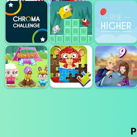
ZENTANGLE
LINE PUZZLE
COLORING
ARTIST
DRAW IN
BOOK
CHROMA
CHALLENGE
BIRDY RUSH
RISE HIGHER
P
FUNNY
MY DOOLPHIN
CAMPING DAY
KIDS ZOO FUN
SHOW 9