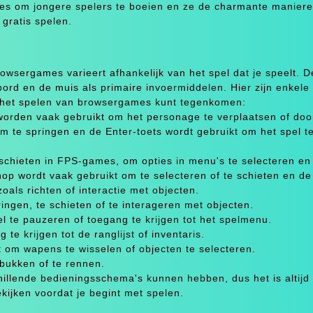
straties om jongere spelers te boeien en ze de charmante manier
 gratis spelen.
wsergames varieert afhankelijk van het spel dat je speelt. 
rd en de muis als primaire invoermiddelen. Hier zijn enkele
 het spelen van browsergames kunt tegenkomen:
worden vaak gebruikt om het personage te verplaatsen of do
m te springen en de Enter-toets wordt gebruikt om het spel te
 schieten in FPS-games, om opties in menu's te selecteren e
nop wordt vaak gebruikt om te selecteren of te schieten en de
oals richten of interactie met objecten.
ingen, te schieten of te interageren met objecten.
l te pauzeren of toegang te krijgen tot het spelmenu.
e krijgen tot de ranglijst of inventaris.
 om wapens te wisselen of objecten te selecteren.
 bukken of te rennen.
illende bedieningsschema's kunnen hebben, dus het is altijd
ekijken voordat je begint met spelen.