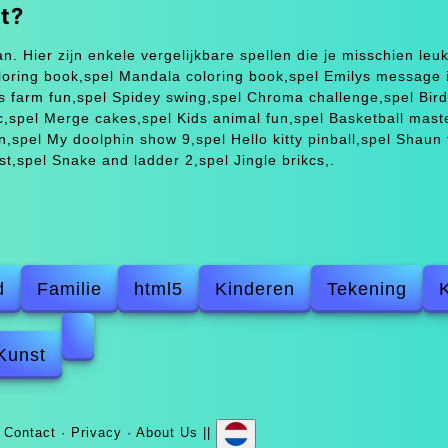
st?
an. Hier zijn enkele vergelijkbare spellen die je misschien leuk
oloring book,spel Mandala coloring book,spel Emilys message 
ds farm fun,spel Spidey swing,spel Chroma challenge,spel Bir
ic,spel Merge cakes,spel Kids animal fun,spel Basketball mast
n,spel My doolphin show 9,spel Hello kitty pinball,spel Shaun 
t,spel Snake and ladder 2,spel Jingle brikcs,.
d
Familie
html5
Kinderen
Tekening
Kunst
|
Contact
·
Privacy
·
About Us
||