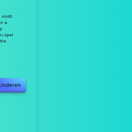
 vindt:
in a
dy
er,spel
the
Kinderen