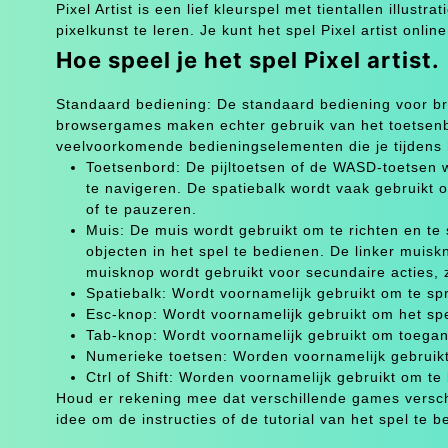
Pixel Artist is een lief kleurspel met tientallen illu
pixelkunst te leren. Je kunt het spel Pixel artist online
Hoe speel je het spel Pixel artist.
Standaard bediening: De standaard bediening voor bro
browsergames maken echter gebruik van het toetsenbo
veelvoorkomende bedieningselementen die je tijdens
Toetsenbord: De pijltoetsen of de WASD-toetsen 
te navigeren. De spatiebalk wordt vaak gebruikt o
of te pauzeren.
Muis: De muis wordt gebruikt om te richten en te
objecten in het spel te bedienen. De linker muisk
muisknop wordt gebruikt voor secundaire acties, z
Spatiebalk: Wordt voornamelijk gebruikt om te spr
Esc-knop: Wordt voornamelijk gebruikt om het spe
Tab-knop: Wordt voornamelijk gebruikt om toegang t
Numerieke toetsen: Worden voornamelijk gebruikt
Ctrl of Shift: Worden voornamelijk gebruikt om te
Houd er rekening mee dat verschillende games versch
idee om de instructies of de tutorial van het spel te b