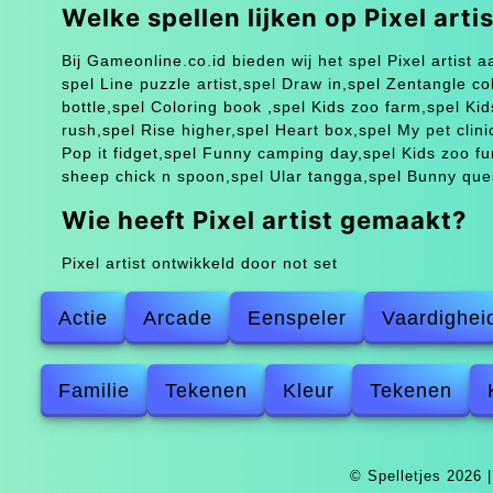
Welke spellen lijken op Pixel arti
Bij Gameonline.co.id bieden wij het spel Pixel artist a
spel Line puzzle artist,spel Draw in,spel Zentangle c
bottle,spel Coloring book ,spel Kids zoo farm,spel Ki
rush,spel Rise higher,spel Heart box,spel My pet clin
Pop it fidget,spel Funny camping day,spel Kids zoo fu
sheep chick n spoon,spel Ular tangga,spel Bunny ques
Wie heeft Pixel artist gemaakt?
Pixel artist ontwikkeld door not set
Actie
Arcade
Eenspeler
Vaardighei
Familie
Tekenen
Kleur
Tekenen
© Spelletjes 2026 