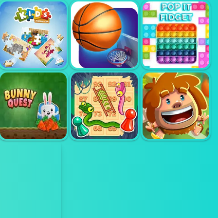
KIDS ZOO
FARM
KIDS FARM FUN
SPIDEY SWING
KIDS ANIMAL
BASKETBALL
FUN
MASTER
POP IT FIDGET
SNAKE AND
BUNNY QUEST
LADDER 2
JINGLE BRIKCS