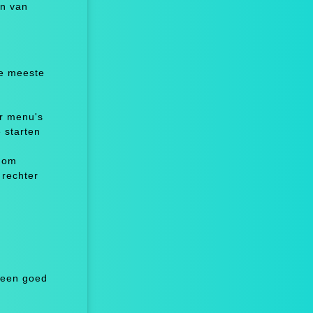
en van
De meeste
or menu's
 starten
n om
 rechter
 een goed