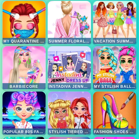
MY QUARANTINE GLAM LOOK
SUMMER FLORAL PRINTS
VACATION SUMMER DRESS UP
BARBIECORE
INSTADIVA JENNY DRESS UP
MY STYLISH BALL GOWN
POPULAR 80S FASHION TRENDS
STYLISH TIERED RUFFLE ADDICTION
FASHION SHOES DESIGNER