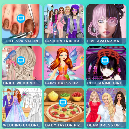
LIFE SPA SALON
FASHION TRIP DRESS UP GAMES
LIVE AVATAR MAKER GIRLS
BRIDE WEDDING HAIR DESIGN
FAIRY DRESS UP GAMES FOR GIRLS
CUTE ANIME GIRLS CLICKER
WEDDING COLORING DRESS UP GAME
BABY TAYLOR PIZZA CHEF
GLAM DRESS UP - GIRLS GAMES