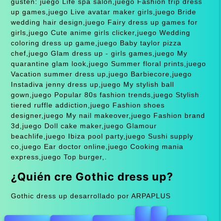
gusten: juego Life spa salon,juego Fashion trip dress
up games,juego Live avatar maker girls,juego Bride
wedding hair design,juego Fairy dress up games for
girls,juego Cute anime girls clicker,juego Wedding
coloring dress up game,juego Baby taylor pizza
chef,juego Glam dress up - girls games,juego My
quarantine glam look,juego Summer floral prints,juego
Vacation summer dress up,juego Barbiecore,juego
Instadiva jenny dress up,juego My stylish ball
gown,juego Popular 80s fashion trends,juego Stylish
tiered ruffle addiction,juego Fashion shoes
designer,juego My nail makeover,juego Fashion brand
3d,juego Doll cake maker,juego Glamour
beachlife,juego Ibiza pool party,juego Sushi supply
co,juego Ear doctor online,juego Cooking mania
express,juego Top burger,.
¿Quién cre Gothic dress up?
Gothic dress up desarrollado por ARPAPLUS