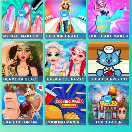
MY NAIL MAKEOVER
FASHION BRAND 3D
DOLL CAKE MAKER
GLAMOUR BEACHLIFE
IBIZA POOL PARTY
SUSHI SUPPLY CO
EAR DOCTOR ONLINE
COOKING MANIA EXPRESS
TOP BURGER