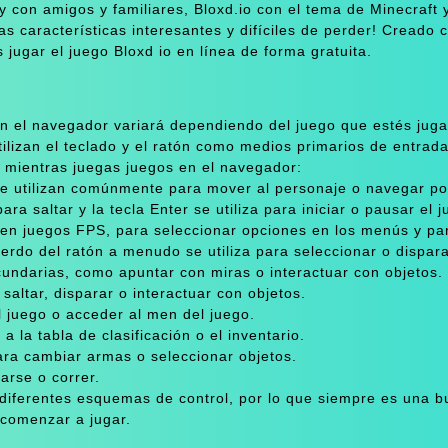
 con amigos y familiares, Bloxd.io con el tema de Minecraft y
 características interesantes y difíciles de perder! Creado 
jugar el juego Bloxd io en línea de forma gratuita.
 en el navegador variará dependiendo del juego que estés juga
ilizan el teclado y el ratón como medios primarios de entrada
 mientras juegas juegos en el navegador:
se utilizan comúnmente para mover al personaje o navegar po
a saltar y la tecla Enter se utiliza para iniciar o pausar el j
ar en juegos FPS, para seleccionar opciones en los menús y pa
ierdo del ratón a menudo se utiliza para seleccionar o dispara
cundarias, como apuntar con miras o interactuar con objetos.
saltar, disparar o interactuar con objetos.
l juego o acceder al men del juego.
 la tabla de clasificación o el inventario.
para cambiar armas o seleccionar objetos.
arse o correr.
diferentes esquemas de control, por lo que siempre es una b
e comenzar a jugar.