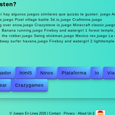
isten?
í hay algunos juegos similares que quizás te gusten: juego 
o,juego Pixel village battle 3d.io,juego Craftmine,juego
g over snow,juego Crazysteve io,juego Minecraft classic,jueg
 Banana running,juego Fireboy and watergirl 1 forest temple
 the robber,juego Swing stickman,juego Mexico rex,juego La 
ay surfer havana,juego Fireboy and watergirl 2 lighttemple,
gador
html5
Ninos
Plataforma
Io
Via
ear
Crazygames
© Juegos En Linea 2026 |
Contact
·
Privacy
·
About Us
||