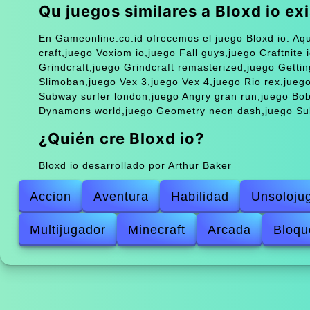
Qu juegos similares a Bloxd io ex
En Gameonline.co.id ofrecemos el juego Bloxd io. Aqu
craft,juego Voxiom io,juego Fall guys,juego Craftnite i
Grindcraft,juego Grindcraft remasterized,juego Gettin
Slimoban,juego Vex 3,juego Vex 4,juego Rio rex,juego
Subway surfer london,juego Angry gran run,juego Bob
Dynamons world,juego Geometry neon dash,juego Subw
¿Quién cre Bloxd io?
Bloxd io desarrollado por Arthur Baker
Accion
Aventura
Habilidad
Unsoloju
Multijugador
Minecraft
Arcada
Bloqu