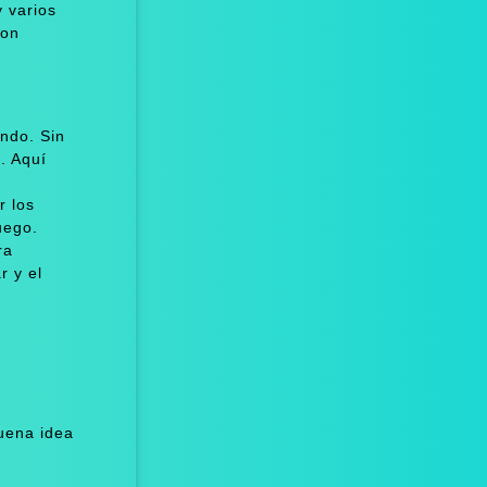
 varios
con
ndo. Sin
. Aquí
r los
uego.
ra
r y el
uena idea