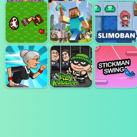
ADVENTURE
CRAFT
VOXIOM IO
FALL GUYS
CRAZYSTEVE
MINECRAFT
IO
CLASSIC
SLIMOBAN
ANGRY GRAN
BOB THE
SWING
RUN
ROBBER
STICKMAN