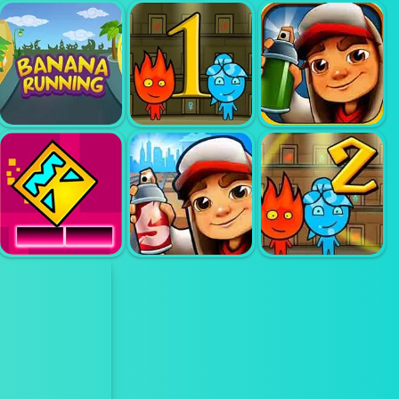
GRINDCRAFT
GETTING OVER
GRINDCRAFT
REMASTERIZED
SNOW
FIREBOY AND
WATERGIRL 1
SUBWAY
BANANA
FOREST
SURFER
RUNNING
TEMPLE
LONDON
SUBWAY
FIREBOY AND
GEOMETRY
SURFER
WATERGIRL 2
NEON DASH
HAVANA
LIGHTTEMPLE