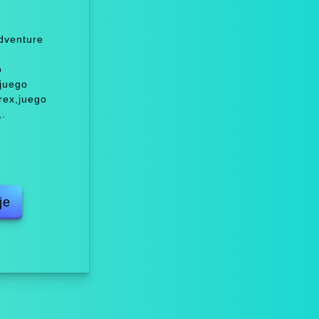
Adventure
o
,juego
rex,juego
.
je