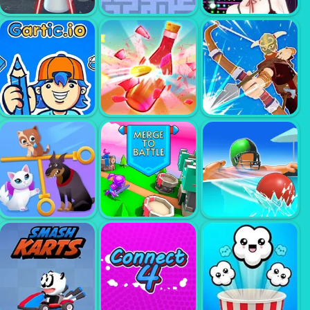
CAPYBARA
ESCAPES
BLOCK DROP
ELASTIC MAN
FROM PRISON
SKIBIDI TOILET
TANK TROUBLE
CUTE ANIME
RAGE
2
GIRLS CLICKER
GARTIC IO
BOTTLE SHOOT
NARROW ONE