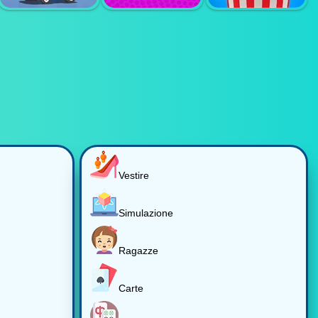
HELP THE
MERGE TO
KITTEN
BATTLE
DODGEBALL
SMASH KARTS
IO
CONNECT 4
POPCORN TIME
Vestire
Simulazione
Ragazze
Carte