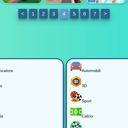
MATCH 3 POP
GAME POLICE
BUBBLES
CHOIR
GAMES
<
1
2
3
4
5
6
7
>
MINICRAFT
CUBESHOT IO
ICY DRESS UP
iocatore
Automobili
io
3D
Sport
ia
Calcio