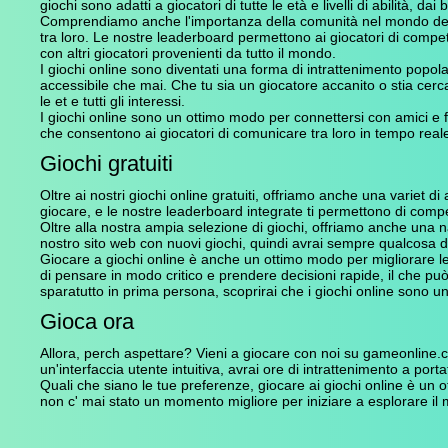
giochi sono adatti a giocatori di tutte le età e livelli di abilità, dai 
Comprendiamo anche l'importanza della comunità nel mondo del g
tra loro. Le nostre leaderboard permettono ai giocatori di competer
con altri giocatori provenienti da tutto il mondo.
I giochi online sono diventati una forma di intrattenimento popola
accessibile che mai. Che tu sia un giocatore accanito o stia cer
le et e tutti gli interessi.
I giochi online sono un ottimo modo per connettersi con amici e fa
che consentono ai giocatori di comunicare tra loro in tempo reale
Giochi gratuiti
Oltre ai nostri giochi online gratuiti, offriamo anche una variet di 
giocare, e le nostre leaderboard integrate ti permettono di compete
Oltre alla nostra ampia selezione di giochi, offriamo anche una nav
nostro sito web con nuovi giochi, quindi avrai sempre qualcosa d
Giocare a giochi online è anche un ottimo modo per migliorare le 
di pensare in modo critico e prendere decisioni rapide, il che pu
sparatutto in prima persona, scoprirai che i giochi online sono 
Gioca ora
Allora, perch aspettare? Vieni a giocare con noi su gameonline.co
un'interfaccia utente intuitiva, avrai ore di intrattenimento a por
Quali che siano le tue preferenze, giocare ai giochi online è un ot
non c' mai stato un momento migliore per iniziare a esplorare il 