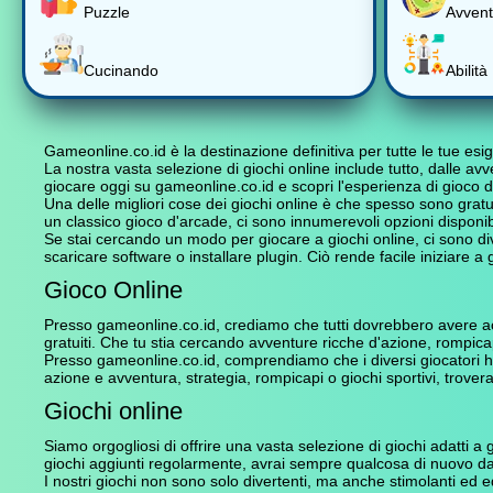
Puzzle
Avvent
Cucinando
Abilità
Gameonline.co.id è la destinazione definitiva per tutte le tue esi
La nostra vasta selezione di giochi online include tutto, dalle av
giocare oggi su gameonline.co.id e scopri l'esperienza di gioco de
Una delle migliori cose dei giochi online è che spesso sono gratui
un classico gioco d'arcade, ci sono innumerevoli opzioni disponib
Se stai cercando un modo per giocare a giochi online, ci sono div
scaricare software o installare plugin. Ciò rende facile iniziare 
Gioco Online
Presso gameonline.co.id, crediamo che tutti dovrebbero avere a
gratuiti. Che tu stia cercando avventure ricche d'azione, rompicap
Presso gameonline.co.id, comprendiamo che i diversi giocatori han
azione e avventura, strategia, rompicapi o giochi sportivi, troverai 
Giochi online
Siamo orgogliosi di offrire una vasta selezione di giochi adatti a gio
giochi aggiunti regolarmente, avrai sempre qualcosa di nuovo da
I nostri giochi non sono solo divertenti, ma anche stimolanti ed e