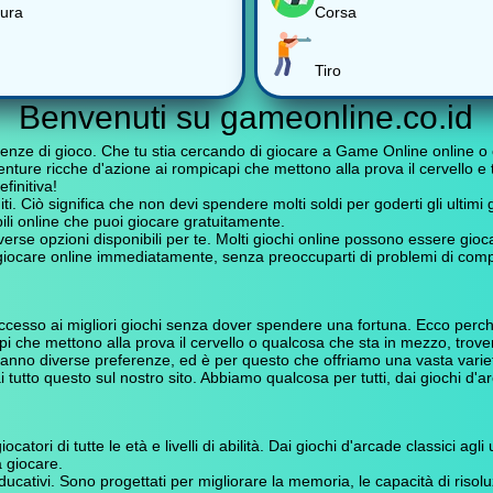
ura
Corsa
Tiro
Benvenuti su gameonline.co.id
genze di gioco. Che tu stia cercando di giocare a Game Online online o c
venture ricche d'azione ai rompicapi che mettono alla prova il cervello e 
finitiva!
ti. Ciò significa che non devi spendere molti soldi per goderti gli ultim
ili online che puoi giocare gratuitamente.
erse opzioni disponibili per te. Molti giochi online possono essere gioc
a giocare online immediatamente, senza preoccuparti di problemi di compat
ccesso ai migliori giochi senza dover spendere una fortuna. Ecco per
i che mettono alla prova il cervello o qualcosa che sta in mezzo, trovera
no diverse preferenze, ed è per questo che offriamo una vasta varietà d
tutto questo sul nostro sito. Abbiamo qualcosa per tutti, dai giochi d'arcad
catori di tutte le età e livelli di abilità. Dai giochi d'arcade classici agli
 giocare.
ducativi. Sono progettati per migliorare la memoria, le capacità di riso