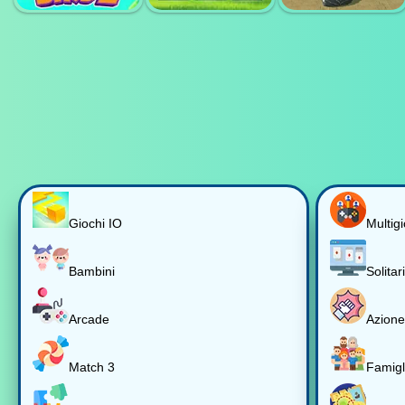
RACING CAR
BUBBLE POP
FRIENDS
GAME
SHOOTER
DEFENSE
MEGA RAMP
MONSTER
ANGRY BIRDZ
FOREST MATCH
TRUCK RACE
Giochi IO
Multig
Bambini
Solitar
Arcade
Azione
Match 3
Famigl