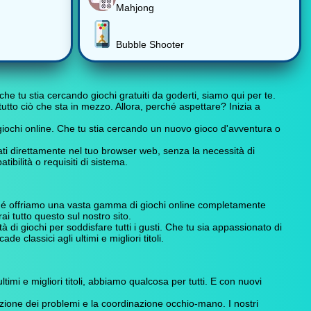
Mahjong
Bubble Shooter
he tu stia cercando giochi gratuiti da goderti, siamo qui per te.
tutto ciò che sta in mezzo. Allora, perché aspettare? Inizia a
i giochi online. Che tu stia cercando un nuovo gioco d'avventura o
ati direttamente nel tuo browser web, senza la necessità di
ibilità o requisiti di sistema.
ché offriamo una vasta gamma di giochi online completamente
i tutto questo sul nostro sito.
i giochi per soddisfare tutti i gusti. Che tu sia appassionato di
e classici agli ultimi e migliori titoli.
 ultimi e migliori titoli, abbiamo qualcosa per tutti. E con nuovi
luzione dei problemi e la coordinazione occhio-mano. I nostri