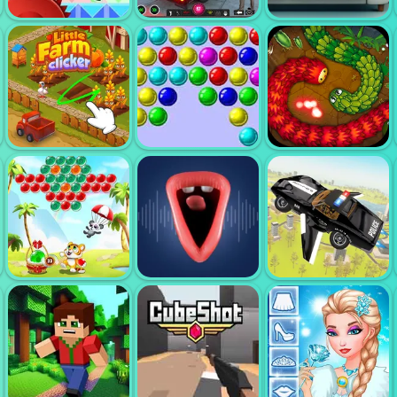
BOB AND
SHOOTER FREE
CHAINSAW
2
JUICY MATCH
CRAZY CAR
TRANSPORT
CAT
VEX 8
TRUCK
SIMULATOR
LITTLE FARM
BUBBLE GAME
LITTLE BIG
CLICKER
3
SNAKE IO
BUBBLE
SHOOTER
CLASSIC
FLYING CAR