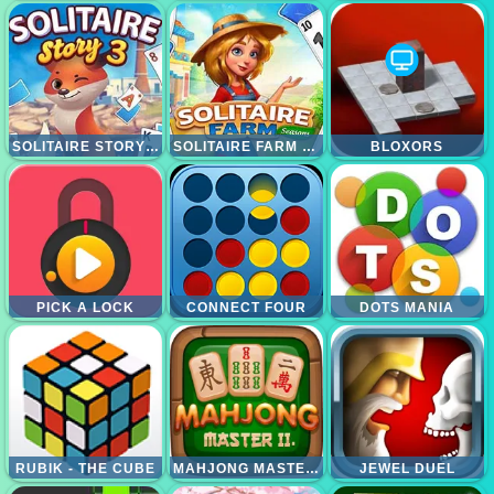
SOLITAIRE STORY TRIPEAKS 3
SOLITAIRE FARM SESSION
BLOXORS
PICK A LOCK
CONNECT FOUR
DOTS MANIA
RUBIK - THE CUBE
MAHJONG MASTER 2
JEWEL DUEL