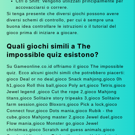
Ctrl o Shift: Vengono utilizzati principalmente per
accovacciarsi o correre.
Si tenga presente che diversi giochi possono avere
diversi schemi di controllo, per cui è sempre una
buona idea controllare le istruzioni o il tutorial del
gioco prima di iniziare a giocare.
Quali giochi simili a The
impossible quiz esistono?
Su Gameonline.co.id offriamo il gioco The impossible
quiz. Ecco alcuni giochi simili che potrebbero piacerti:
gioco Deal or no deal,gioco Snack mahjong,gioco 0h
h1,gioco Roll this ball,gioco Poly art,gioco Tetris,gioco
Jewel legend ,gioco Cut the rope 2,gioco Mahjong
titans,gioco Solitaire story tripeaks 3,gioco Solitaire
farm session,gioco Bloxors,gioco Pick a lock,gioco
Connect four,gioco Dots mania,gioco Rubik - the
cube,gioco Mahjong master 2,gioco Jewel duel,gioco
Flow mania,gioco Monster go,gioco Jewel
christmas,gioco Scratch and guess animals,gioco