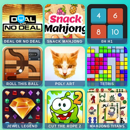
DEAL OR NO DEAL
SNACK MAHJONG
0H H1
ROLL THIS BALL
POLY ART
TETRIS
JEWEL LEGEND
CUT THE ROPE 2
MAHJONG TITANS