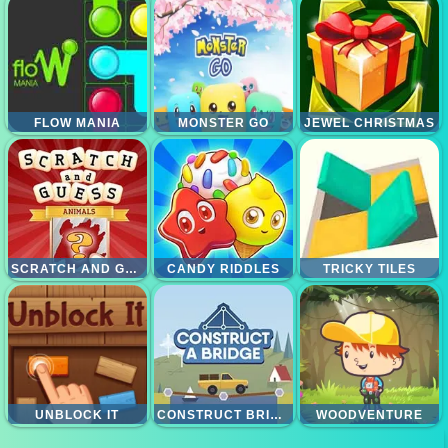
FLOW MANIA
MONSTER GO
JEWEL CHRISTMAS
SCRATCH AND GUESS ANIMALS
CANDY RIDDLES
TRICKY TILES
UNBLOCK IT
CONSTRUCT BRIDGE
WOODVENTURE