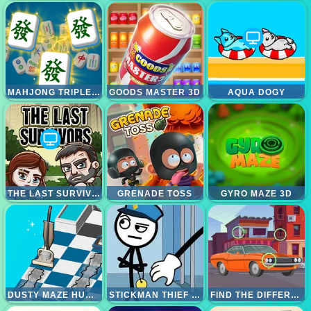
MAHJONG TRIPLE 3D TILE MATCH
GOODS MASTER 3D
AQUA DOGY
THE LAST SURVIVOR
GRENADE TOSS
GYRO MAZE 3D
DUSTY MAZE HUNTER
STICKMAN THIEF PUZZLE 2
FIND THE DIFFERENCES CARS