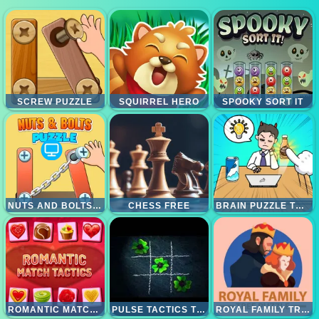
SCREW PUZZLE
SQUIRREL HERO
SPOOKY SORT IT
NUTS AND BOLTS PUZZLE
CHESS FREE
BRAIN PUZZLE TRICKY CHOICES
ROMANTIC MATCH TACTICS
PULSE TACTICS TIC TAC TOE
ROYAL FAMILY TREE