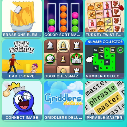
ERASE ONE ELEMENT
COLOR SORT MANIA
TURKEY TWIST TETRIZ
DAD ESCAPE
GBOX CHESSMAZES
NUMBER COLLECTOR - BRAINTEASER
CONNECT IMAGE
GRIDDLERS DELUXE
PHRASLE MASTER