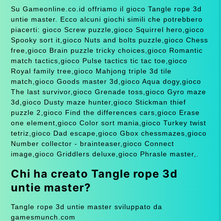
Su Gameonline.co.id offriamo il gioco Tangle rope 3d
untie master. Ecco alcuni giochi simili che potrebbero
piacerti: gioco Screw puzzle,gioco Squirrel hero,gioco
Spooky sort it,gioco Nuts and bolts puzzle,gioco Chess
free,gioco Brain puzzle tricky choices,gioco Romantic
match tactics,gioco Pulse tactics tic tac toe,gioco
Royal family tree,gioco Mahjong triple 3d tile
match,gioco Goods master 3d,gioco Aqua dogy,gioco
The last survivor,gioco Grenade toss,gioco Gyro maze
3d,gioco Dusty maze hunter,gioco Stickman thief
puzzle 2,gioco Find the differences cars,gioco Erase
one element,gioco Color sort mania,gioco Turkey twist
tetriz,gioco Dad escape,gioco Gbox chessmazes,gioco
Number collector - brainteaser,gioco Connect
image,gioco Griddlers deluxe,gioco Phrasle master,.
Chi ha creato Tangle rope 3d
untie master?
Tangle rope 3d untie master sviluppato da
gamesmunch.com