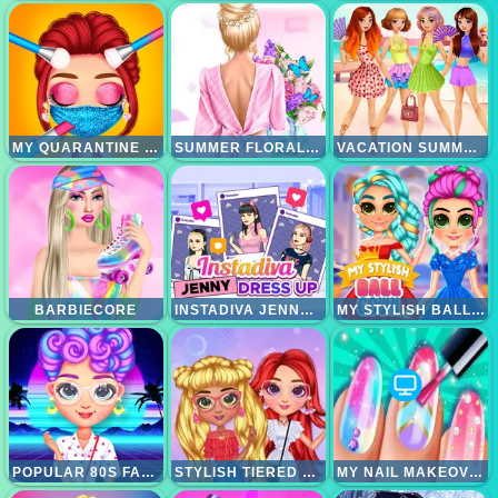
MY QUARANTINE GLAM LOOK
SUMMER FLORAL PRINTS
VACATION SUMMER DRESS UP
BARBIECORE
INSTADIVA JENNY DRESS UP
MY STYLISH BALL GOWN
POPULAR 80S FASHION TRENDS
STYLISH TIERED RUFFLE ADDICTION
MY NAIL MAKEOVER