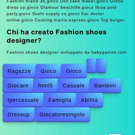
Fashion brand 3d,gioco Doll cake maker,gioco Gothic
dress up,gioco Glamour beachlife,gioco Ibiza pool
party,gioco Sushi supply co,gioco Ear doctor
online,gioco Cooking mania express,gioco Top burger,.
Chi ha creato Fashion shoes
designer?
Fashion shoes designer sviluppato da babygames.com
Ragazze
Gioco
Gioco
Giocare
html5
Casuale
Bambini
Ipercasuale
Famiglia
Abilità
Dressup
Giocatoresingolo