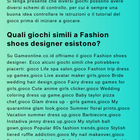
Si tenga presente che diversi giochi possono avere
diversi schemi di controllo, per cui è sempre una
buona idea controllare le istruzioni o il tutorial del
gioco prima di iniziare a giocare.
Quali giochi simili a Fashion
shoes designer esistono?
Su Gameonline.co.id offriamo il gioco Fashion shoes
designer. Ecco alcuni giochi simili che potrebbero
piacerti: gioco Life spa salon,gioco Fashion trip dress
up games,gioco Live avatar maker girls,gioco Bride
wedding hair design,gioco Fairy dress up games for
girls,gioco Cute anime girls clicker,gioco Wedding
coloring dress up game,gioco Baby taylor pizza
chef,gioco Glam dress up - girls games,gioco My
quarantine glam look,gioco Summer floral prints,gioco
Vacation summer dress up,gioco Barbiecore,gioco
Instadiva jenny dress up,gioco My stylish ball
gown,gioco Popular 80s fashion trends,gioco Stylish
tiered ruffle addiction,gioco My nail makeover,gioco