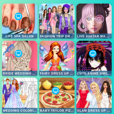
LIFE SPA SALON
FASHION TRIP DRESS UP GAMES
LIVE AVATAR MAKER GIRLS
BRIDE WEDDING HAIR DESIGN
FAIRY DRESS UP GAMES FOR GIRLS
CUTE ANIME GIRLS CLICKER
WEDDING COLORING DRESS UP GAME
BABY TAYLOR PIZZA CHEF
GLAM DRESS UP - GIRLS GAMES