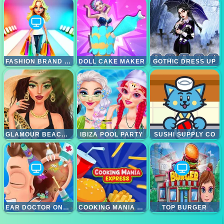
FASHION BRAND 3D
DOLL CAKE MAKER
GOTHIC DRESS UP
GLAMOUR BEACHLIFE
IBIZA POOL PARTY
SUSHI SUPPLY CO
EAR DOCTOR ONLINE
COOKING MANIA EXPRESS
TOP BURGER