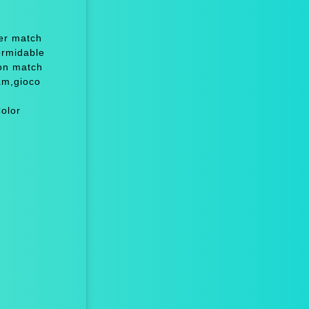
ter match
ormidable
on match
am,gioco
olor