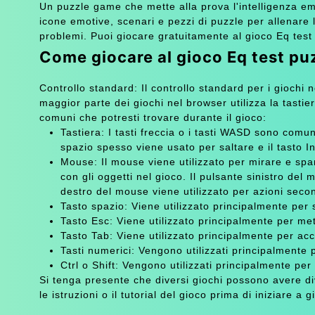
Un puzzle game che mette alla prova l'intelligenza em
icone emotive, scenari e pezzi di puzzle per allenare 
problemi. Puoi giocare gratuitamente al gioco Eq test 
Come giocare al gioco Eq test pu
Controllo standard: Il controllo standard per i giochi 
maggior parte dei giochi nel browser utilizza la tastie
comuni che potresti trovare durante il gioco:
Tastiera: I tasti freccia o i tasti WASD sono com
spazio spesso viene usato per saltare e il tasto In
Mouse: Il mouse viene utilizzato per mirare e spa
con gli oggetti nel gioco. Il pulsante sinistro del
destro del mouse viene utilizzato per azioni secon
Tasto spazio: Viene utilizzato principalmente per s
Tasto Esc: Viene utilizzato principalmente per me
Tasto Tab: Viene utilizzato principalmente per acce
Tasti numerici: Vengono utilizzati principalmente
Ctrl o Shift: Vengono utilizzati principalmente per
Si tenga presente che diversi giochi possono avere di
le istruzioni o il tutorial del gioco prima di iniziare a g