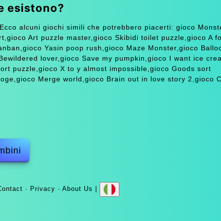
le esistono?
Ecco alcuni giochi simili che potrebbero piacerti: gioco Mons
,gioco Art puzzle master,gioco Skibidi toilet puzzle,gioco A f
anban,gioco Yasin poop rush,gioco Maze Monster,gioco Ballo
 Bewildered lover,gioco Save my pumpkin,gioco I want ice cre
rt puzzle,gioco X to y almost impossible,gioco Goods sort
ge,gioco Merge world,gioco Brain out in love story 2,gioco C
mbini
Contact
·
Privacy
·
About Us
|