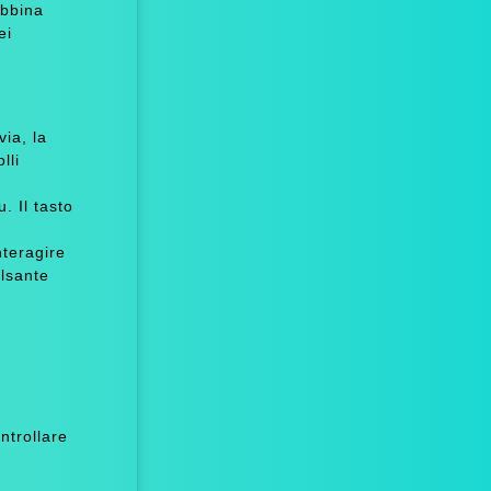
Abbina
ei
ia, la
lli
. Il tasto
nteragire
ulsante
ntrollare