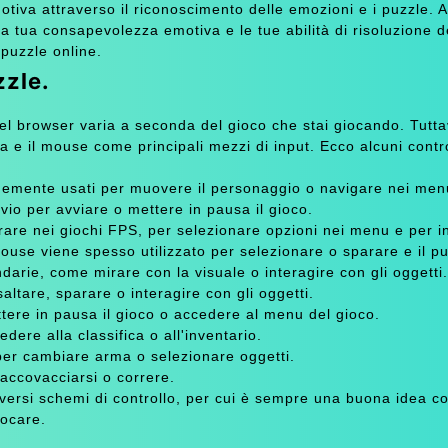
otiva attraverso il riconoscimento delle emozioni e i puzzle. 
la tua consapevolezza emotiva e le tue abilità di risoluzione d
puzzle online.
zzle.
nel browser varia a seconda del gioco che stai giocando. Tuttav
ra e il mouse come principali mezzi di input. Ecco alcuni contro
unemente usati per muovere il personaggio o navigare nei menu
vio per avviare o mettere in pausa il gioco.
rare nei giochi FPS, per selezionare opzioni nei menu e per i
 mouse viene spesso utilizzato per selezionare o sparare e il p
darie, come mirare con la visuale o interagire con gli oggetti.
altare, sparare o interagire con gli oggetti.
ttere in pausa il gioco o accedere al menu del gioco.
dere alla classifica o all'inventario.
 per cambiare arma o selezionare oggetti.
 accovacciarsi o correre.
versi schemi di controllo, per cui è sempre una buona idea co
iocare.