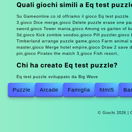
Quali giochi simili a Eq test puzz
Su Gameonline.co.id offriamo il gioco Eq test puzzle. 
3,gioco Dice merge,gioco Delete puzzle erase one part
sword,gioco Tower mania,gioco Among vs garten of b
3d,gioco Kick zombie voodoo,gioco Pill puzzler,gioco
Timberland arrange puzzle game,gioco Farm animal so
master,gioco Merge hotel empire,gioco Draw 2 save do
pin,gioco Pirates the match 3,gioco Fish resort,.
Chi ha creato Eq test puzzle?
Eq test puzzle sviluppato da Big Wave
Puzzle
Arcade
Famiglia
html5
Ba
© Giochi 2026 |