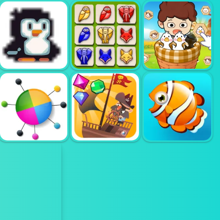
AMONG VS
GARTEN OF
YASIN POOP
TOWER MANIA
BANBAN
RUSH
TIMBERLAND
I WANT ICE
ARRANGE
FARM ANIMAL
CREAM
PUZZLE GAME
SORT PUZZLE
PIRATES THE
COLOR PIN
MATCH 3
FISH RESORT