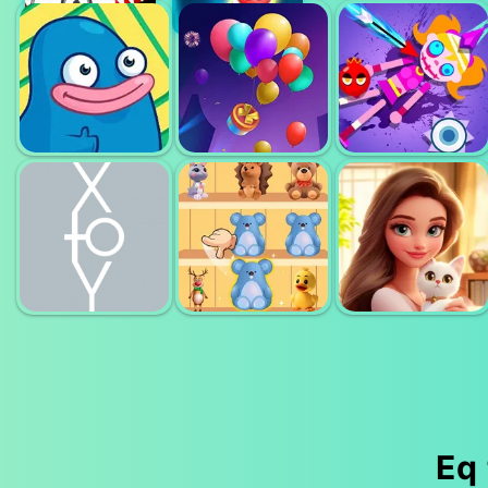
DELETE
MONSTER
PUZZLE ERASE
MATCH 3
DICE MERGE
ONE PART
MAZE
BALLOON
KICK ZOMBIE
MONSTER
MATCH 3D
VOODOO
Eq 
X TO Y ALMOST
GOODS SORT
MERGE HOTEL
IMPOSSIBLE
MASTER
EMPIRE