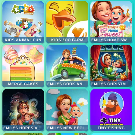
KIDS ANIMAL FUN
KIDS ZOO FARM
EMILYS HOME SWEET HOME
MERGE CAKES
EMILYS COOK AND GO
EMILYS CHRISTMAS CAROL
EMILYS HOPES AND FEARS
EMILYS NEW BEGINNING
TINY FISHING