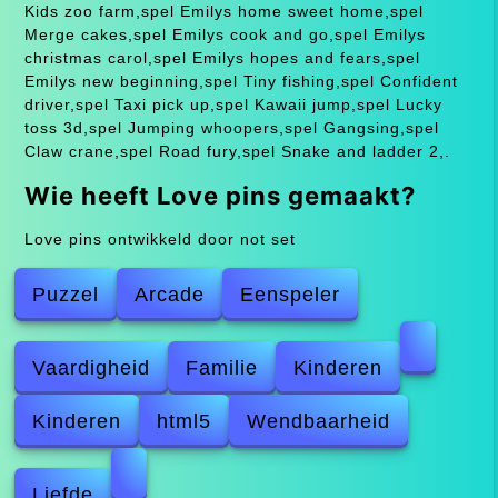
Kids zoo farm,spel Emilys home sweet home,spel
Merge cakes,spel Emilys cook and go,spel Emilys
christmas carol,spel Emilys hopes and fears,spel
Emilys new beginning,spel Tiny fishing,spel Confident
driver,spel Taxi pick up,spel Kawaii jump,spel Lucky
toss 3d,spel Jumping whoopers,spel Gangsing,spel
Claw crane,spel Road fury,spel Snake and ladder 2,.
Wie heeft Love pins gemaakt?
Love pins ontwikkeld door not set
Puzzel
Arcade
Eenspeler
Vaardigheid
Familie
Kinderen
Kinderen
html5
Wendbaarheid
Liefde