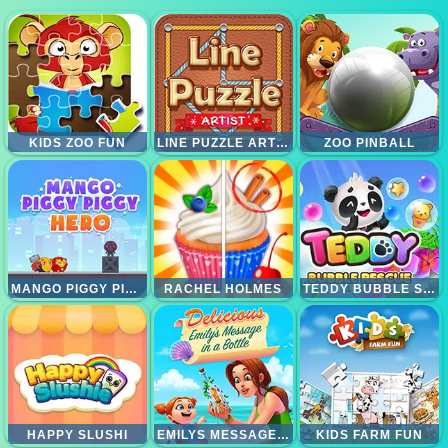
KIDS ZOO FUN
LINE PUZZLE ARTIST
ZOO PINBALL
MANGO PIGGY PIGGY HERO
RACHEL HOLMES
TEDDY BUBBLE SHOOTER
HAPPY SLUSHI
EMILYS MESSAGE IN A BOTTLE
KIDS FARM FUN