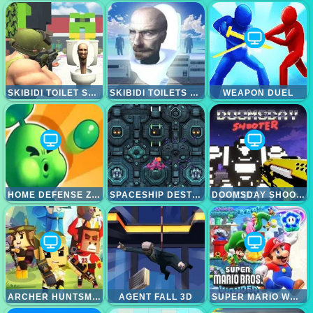
SKIBIDI TOILET SHOOTING
SKIBIDI TOILETS ATTACK
WEAPON DUEL
HOME DEFENSE ZOMBIE SIEGE
SPACESHIP DESTRUCTION
DOOMSDAY SHOOTER
ARCHER HUNTSMAN
AGENT FALL 3D
SUPER MARIO WONDER