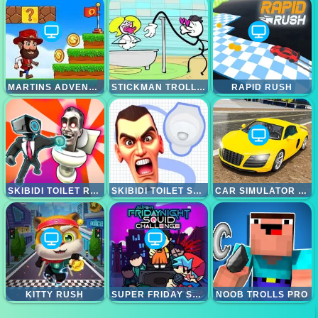
MARTINS ADVENTURE
STICKMAN TROLL THIEF PUZZLE
RAPID RUSH
SKIBIDI TOILET RAMPAGE
SKIBIDI TOILET SEARCH
CAR SIMULATOR RACING CAR GAME
KITTY RUSH
SUPER FRIDAY SQUID CHALLENGE
NOOB TROLLS PRO