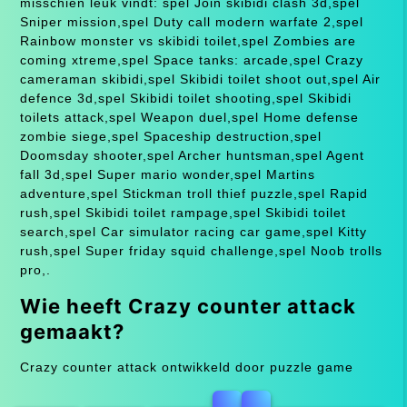
misschien leuk vindt: spel Join skibidi clash 3d,spel
Sniper mission,spel Duty call modern warfate 2,spel
Rainbow monster vs skibidi toilet,spel Zombies are
coming xtreme,spel Space tanks: arcade,spel Crazy
cameraman skibidi,spel Skibidi toilet shoot out,spel Air
defence 3d,spel Skibidi toilet shooting,spel Skibidi
toilets attack,spel Weapon duel,spel Home defense
zombie siege,spel Spaceship destruction,spel
Doomsday shooter,spel Archer huntsman,spel Agent
fall 3d,spel Super mario wonder,spel Martins
adventure,spel Stickman troll thief puzzle,spel Rapid
rush,spel Skibidi toilet rampage,spel Skibidi toilet
search,spel Car simulator racing car game,spel Kitty
rush,spel Super friday squid challenge,spel Noob trolls
pro,.
Wie heeft Crazy counter attack
gemaakt?
Crazy counter attack ontwikkeld door puzzle game