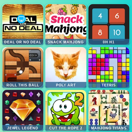
DEAL OR NO DEAL
SNACK MAHJONG
0H H1
ROLL THIS BALL
POLY ART
TETRIS
JEWEL LEGEND
CUT THE ROPE 2
MAHJONG TITANS