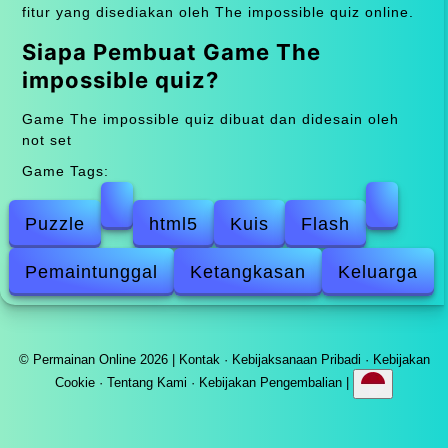
fitur yang disediakan oleh The impossible quiz online.
Siapa Pembuat Game The
impossible quiz?
Game The impossible quiz dibuat dan didesain oleh
not set
Game Tags:
Puzzle
html5
Kuis
Flash
Pemaintunggal
Ketangkasan
Keluarga
© Permainan Online 2026 |
Kontak
·
Kebijaksanaan Pribadi
·
Kebijakan
Cookie
·
Tentang Kami
·
Kebijakan Pengembalian
|