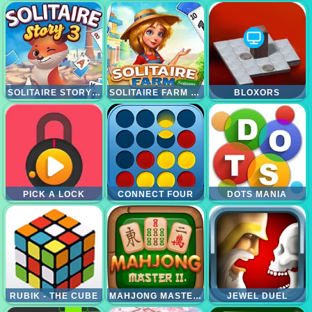
SOLITAIRE STORY TRIPEAKS 3
SOLITAIRE FARM SESSION
BLOXORS
PICK A LOCK
CONNECT FOUR
DOTS MANIA
RUBIK - THE CUBE
MAHJONG MASTER 2
JEWEL DUEL