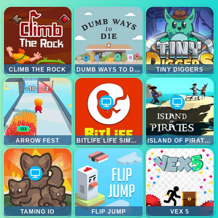
CLIMB THE ROCK
DUMB WAYS TO DIE ORIGINAL
TINY DIGGERS
ARROW FEST
BITLIFE LIFE SIMULATOR
ISLAND OF PIRATES
TAMING IO
FLIP JUMP
VEX 5