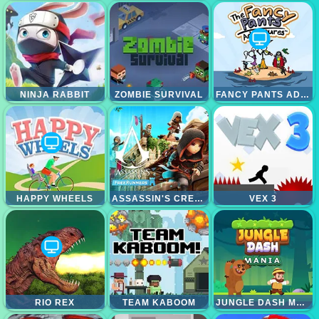
NINJA RABBIT
ZOMBIE SURVIVAL
FANCY PANTS ADVENTURE
HAPPY WHEELS
ASSASSIN'S CREED FREERUNNER
VEX 3
RIO REX
TEAM KABOOM
JUNGLE DASH MANIA