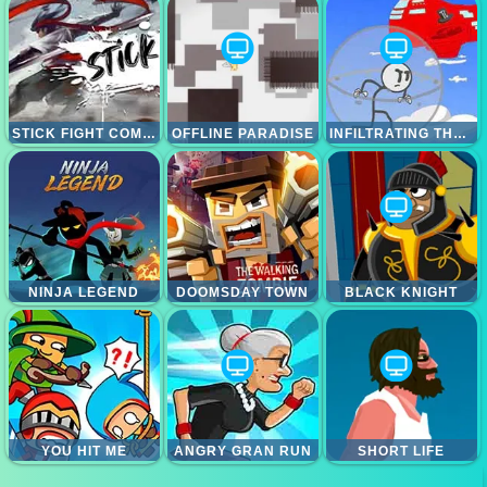
STICK FIGHT COMBO
OFFLINE PARADISE
INFILTRATING THE AIRSHIP
NINJA LEGEND
DOOMSDAY TOWN
BLACK KNIGHT
YOU HIT ME
ANGRY GRAN RUN
SHORT LIFE