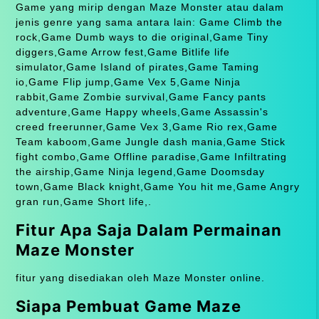
Game yang mirip dengan Maze Monster atau dalam
jenis genre yang sama antara lain: Game Climb the
rock,Game Dumb ways to die original,Game Tiny
diggers,Game Arrow fest,Game Bitlife life
simulator,Game Island of pirates,Game Taming
io,Game Flip jump,Game Vex 5,Game Ninja
rabbit,Game Zombie survival,Game Fancy pants
adventure,Game Happy wheels,Game Assassin's
creed freerunner,Game Vex 3,Game Rio rex,Game
Team kaboom,Game Jungle dash mania,Game Stick
fight combo,Game Offline paradise,Game Infiltrating
the airship,Game Ninja legend,Game Doomsday
town,Game Black knight,Game You hit me,Game Angry
gran run,Game Short life,.
Fitur Apa Saja Dalam Permainan
Maze Monster
fitur yang disediakan oleh Maze Monster online.
Siapa Pembuat Game Maze