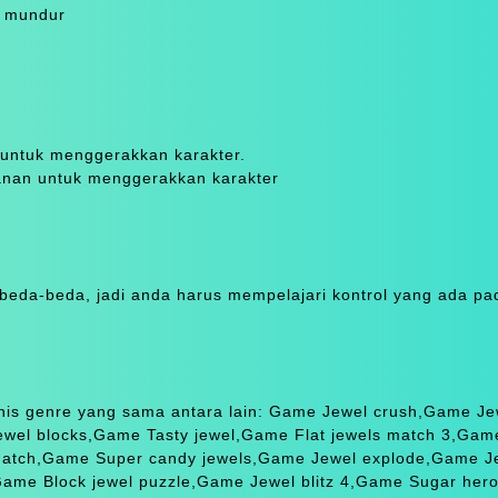
n mundur
 untuk menggerakkan karakter.
kanan untuk menggerakkan karakter
beda-beda, jadi anda harus mempelajari kontrol yang ada p
nis genre yang sama antara lain: Game Jewel crush,Game Je
wel blocks,Game Tasty jewel,Game Flat jewels match 3,Gam
 match,Game Super candy jewels,Game Jewel explode,Game J
Game Block jewel puzzle,Game Jewel blitz 4,Game Sugar he