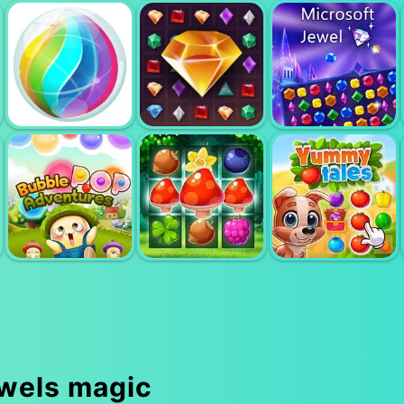
JEWEL POP
JEWEL BLOCKS
TASTY JEWEL
JEWEL BUBBLE
MICROSOFT
3
JEWEL LEGEND
JEWEL
wels magic
BUBBLE POP
ADVENTURE
FOREST MATCH
YUMMY TALES