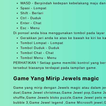
WASD - Berpindah kedepan kebelakang maju da
Spasi - Lompat
Shift - Berlari
Ctrl - Duduk
Enter - Chat
Esc - Menu
Di ponsel anda bisa menggunakan tombol pada layar
Gerakkan jari anda ke atas ke bawah ke kiri ke 
Tombol Lompat - Lompat
Tombol Duduk - Duduk
Tombol Chat - Chat
Tombol Menu - Menu
PERHATIKAN ! Setiap game memiliki kontrol yang ber
tersebut biasanya terdapat pada tampilan game.
Game Yang Mirip Jewels magic
Game yang mirip dengan Jewels magic atau dalam je
duel,Game Jewel christmas,Game Jewel pop,Game Je
shuffle,Game Jewels bloks puzzle,Game Jewel pets
bubble 3,Game Jewel legend ,Game Microsoft jewel,