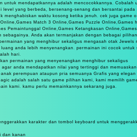
ukan untuk mendapatkannya adalah mencocokkannya. Cobalah 
level yang berbeda, bersenang-senang dan bersantai pada 
k menghabiskan waktu kosong ketika jenuh. cek juga game on
 Online,Games Match 3 Online,Games Puzzle Online,Games 
mes Pemaintunggal Online,Games Ketangkasan Online,Games
n sebagainya. Anda akan termanjakan dengan bebagai piliha
permainan yang menghibur sekaligus mengasah otak Jewels 
u luang anda lebih menyenangkan. permainan ini cocok untuk 
lah hari.
akan permainan yang menyenangkan menghibur sekaligus
 agar anda mendapatkan nilai yang tertinggi dan memuaskan
-anak perempuan ataupun pria semuanya Grafis yang elegan
agic adalah salah satu game pilihan kami, kami memilih gam
emain kami. kamu perlu memainkannya sekarang juga.
nggerakkan karakter dan tombol keyboard untuk menggerak
i dan kanan