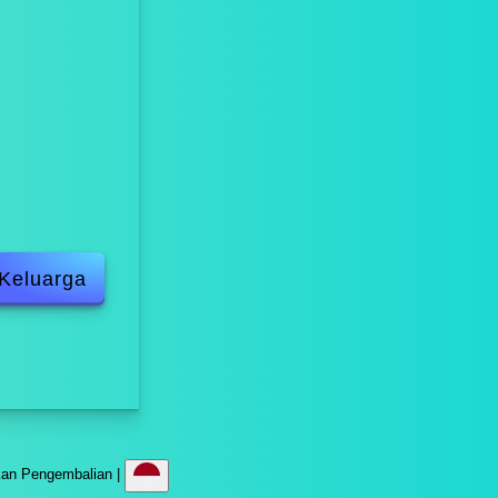
Keluarga
kan Pengembalian
|