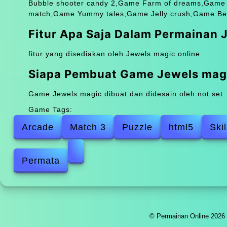
Bubble shooter candy 2,Game Farm of dreams,Game 
match,Game Yummy tales,Game Jelly crush,Game Bear
Fitur Apa Saja Dalam Permainan 
fitur yang disediakan oleh Jewels magic online.
Siapa Pembuat Game Jewels mag
Game Jewels magic dibuat dan didesain oleh not set
Game Tags:
Arcade
Match 3
Puzzle
html5
Skil
Permata
© Permainan Online 2026