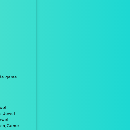
ada game
wel
e Jewel
ewel
roes,Game