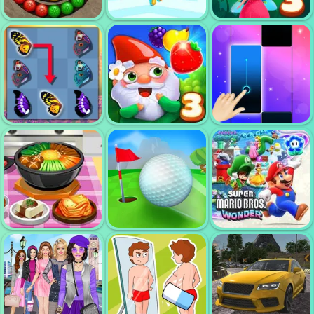
SHOOTER
BLOCK BLAST
BLOXD IO
WORLD CUP
MARBLE
FOREST MATCH
MATCH ORIGIN
TALLMAN RUN
3
BUTTERFLY
KYODAI
GARDEN TALES
DELUXE 2
3
PIANO MASTER
COOKING