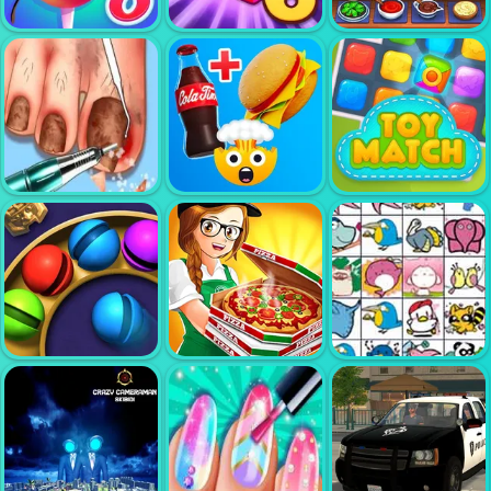
DREAM
BUBBLE
PETLINK
PIANO TILES 3
SHOOTER HD
COOKING CHEF
CANDY RAIN 8
JEWELS BLITZ 6
FOOD FEVER
LIFE SPA
SALON
FOOD MATCH
TOY MATCH