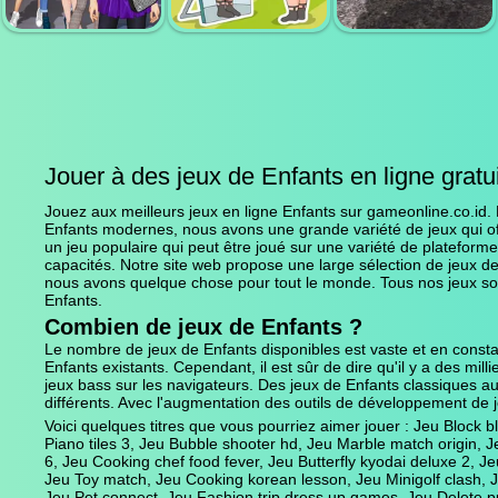
KOREAN
MINIGOLF
SUPER MARIO
LESSON
CLASH
WONDER
FASHION TRIP
DELETE PUZZLE
Jouer à des jeux de Enfants en ligne grat
DRESS UP
ERASE ONE
REAL DRIFT
GAMES
PART
MULTIPLAYER
Jouez aux meilleurs jeux en ligne Enfants sur gameonline.co.id. 
Enfants modernes, nous avons une grande variété de jeux qui off
un jeu populaire qui peut être joué sur une variété de plateform
capacités. Notre site web propose une large sélection de jeux d
nous avons quelque chose pour tout le monde. Tous nos jeux sont
Enfants.
Combien de jeux de Enfants ?
Le nombre de jeux de Enfants disponibles est vaste et en constan
Enfants existants. Cependant, il est sûr de dire qu'il y a des mil
jeux bass sur les navigateurs. Des jeux de Enfants classiques au
différents. Avec l'augmentation des outils de développement de j
Voici quelques titres que vous pourriez aimer jouer : Jeu Block 
Piano tiles 3, Jeu Bubble shooter hd, Jeu Marble match origin,
6, Jeu Cooking chef food fever, Jeu Butterfly kyodai deluxe 2, 
Jeu Toy match, Jeu Cooking korean lesson, Jeu Minigolf clash,
Jeu Pet connect, Jeu Fashion trip dress up games, Jeu Delete p