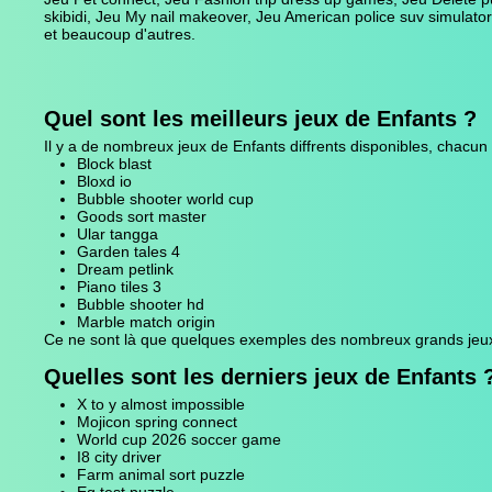
skibidi, Jeu My nail makeover, Jeu American police suv simulator
et beaucoup d'autres.
Quel sont les meilleurs jeux de Enfants ?
Il y a de nombreux jeux de Enfants diffrents disponibles, chacun
Block blast
Bloxd io
Bubble shooter world cup
Goods sort master
Ular tangga
Garden tales 4
Dream petlink
Piano tiles 3
Bubble shooter hd
Marble match origin
Ce ne sont là que quelques exemples des nombreux grands jeux de
Quelles sont les derniers jeux de Enfants 
X to y almost impossible
Mojicon spring connect
World cup 2026 soccer game
I8 city driver
Farm animal sort puzzle