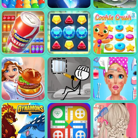
GOODS SORT
GARDEN TALES
MASTER
ULAR TANGGA
4
BUBBLE
WORDS OF
SHOOTER PRO
RUMMIKUB
WONDERS
GOODS
COOKIE CRUSH
MASTER 3D
JEWEL BLITZ 4
3
BEAUTY