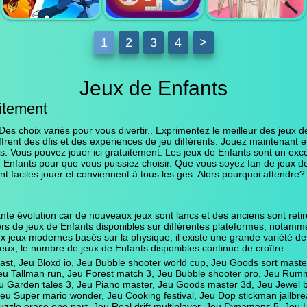
COOKING
DOP STICKMAN
MAKEOVER
FESTIVAL
JAILBREAK
GAMES
1
2
3
4
>
Jeux de Enfants
BRIDE
uitement
WEDDING HAIR
DYNAMONS 5
LUDO
DESIGN
Des choix variés pour vous divertir.. Exprimentez le meilleur des jeux 
rent des dfis et des expériences de jeu différents. Jouez maintenant 
es. Vous pouvez jouer ici gratuitement. Les jeux de Enfants sont un ex
e Enfants pour que vous puissiez choisir. Que vous soyez fan de jeux d
 faciles jouer et conviennent à tous les ges. Alors pourquoi attendre
te évolution car de nouveaux jeux sont lancs et des anciens sont retir
liers de jeux de Enfants disponibles sur différentes plateformes, notamme
x jeux modernes basés sur la physique, il existe une grande variété de 
eux, le nombre de jeux de Enfants disponibles continue de croître.
blast, Jeu Bloxd io, Jeu Bubble shooter world cup, Jeu Goods sort mast
 Jeu Tallman run, Jeu Forest match 3, Jeu Bubble shooter pro, Jeu Rum
Jeu Garden tales 3, Jeu Piano master, Jeu Goods master 3d, Jeu Jewel b
 Jeu Super mario wonder, Jeu Cooking festival, Jeu Dop stickman jail
uzzle erase one part, Jeu Real drift multiplayer, Jeu Dynamons 5, Je