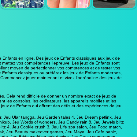
MAYA
CAFE PANIC
PET CONNECT
CRAZY
AMERICAN
CAMERAMAN
MY NAIL
POLICE SUV
SKIBIDI
MAKEOVER
SIMULATOR
de Enfants en ligne. Des jeux de Enfants classiques aux jeux de
et mettez vos compétences l'épreuve. Les jeux de Enfants sont
cellent moyen de perfectionner vos comptences et de tester vos
e Enfants classiques ou préférez les jeux de Enfants modernes,
? Commencez jouer maintenant et vivez l'adrénaline des jeux de
és. Cela rend difficile de donner un nombre exact de jeux de
nt les consoles, les ordinateurs, les appareils mobiles et les
jeux de Enfants qui offrent des défis et des expériences de jeu
er, Jeu Ular tangga, Jeu Garden tales 4, Jeu Dream petlink, Jeu
mikub, Jeu Words of wonders, Jeu Candy rain 8, Jeu Jewels blitz
litz 4, Jeu Cookie crush 3, Jeu Life spa salon, Jeu Food match,
break, Jeu Beauty makeover games, Jeu Maya, Jeu Cafe panic,
u Ludo, Jeu Bride wedding hair design, Jeu Crazy cameraman