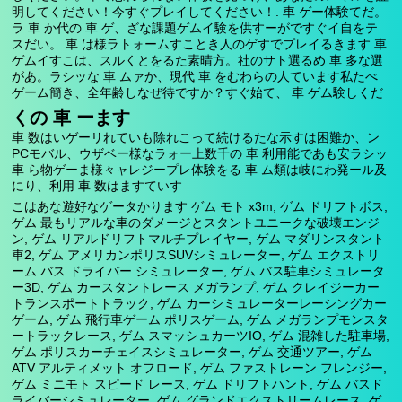
明してください！今すぐプレイしてください！. 車 ゲー体験てだ。
ラ 車 か代の 車 ゲ、ざな課題ゲムイ験を供すーがですぐイ自をテ
スだい。 車 は様ラトォームすことき人のゲすでプレイるきます 車
ゲムイすこは、スルくとをるた素晴方。社のサト選るめ 車 多な選
があ。ラシッな 車 ムァか、現代 車 をむわらの人ています私たべ
ゲーム簡き、全年齢しなぜ待ですか？すぐ始て、 車 ゲム験しくだ
くの 車 ーます
車 数はいゲーリれていも除れこって続けるたな示すは困難か、ン
PCモバル、ウザベー様なラォー上数千の 車 利用能であも安ラシッ
車 ら物ゲーま様々ャレジープレ体験をる 車 ム類は岐にわ発ール及
にり、利用 車 数はますていす
こはあな遊好なゲータかります ゲム モト x3m, ゲム ドリフトボス,
ゲム 最もリアルな車のダメージとスタントユニークな破壊エンジ
ン, ゲム リアルドリフトマルチプレイヤー, ゲム マダリンスタント
車2, ゲム アメリカンポリスSUVシミュレーター, ゲム エクストリ
ーム バス ドライバー シミュレーター, ゲム バス駐車シミュレータ
ー3D, ゲム カースタントレース メガランプ, ゲム クレイジーカー
トランスポートトラック, ゲム カーシミュレーターレーシングカー
ゲーム, ゲム 飛行車ゲーム ポリスゲーム, ゲム メガランプモンスタ
ートラックレース, ゲム スマッシュカーツIO, ゲム 混雑した駐車場,
ゲム ポリスカーチェイスシミュレーター, ゲム 交通ツアー, ゲム
ATV アルティメット オフロード, ゲム ファストレーン フレンジー,
ゲム ミニモト スピード レース, ゲム ドリフトハント, ゲム バスド
ライバーシミュレーター, ゲム グランドエクストリームレース, ゲ