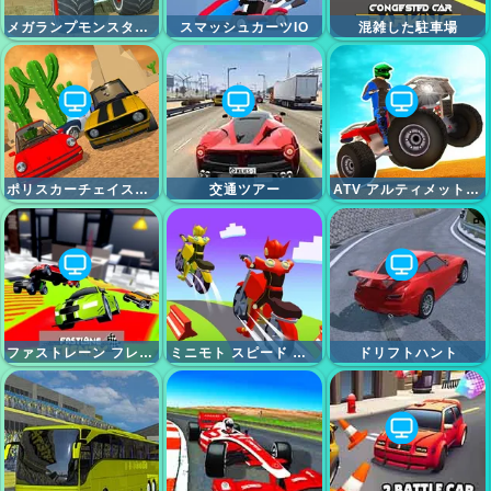
メガランプモンスタートラックレース
スマッシュカーツIO
混雑した駐車場
ポリスカーチェイスシミュレーター
交通ツアー
ATV アルティメット オフロード
ファストレーン フレンジー
ミニモト スピード レース
ドリフトハント