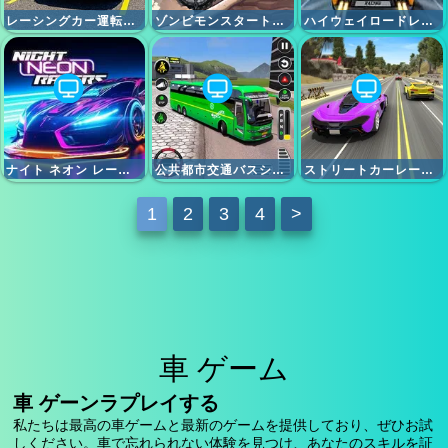
レーシングカー運転カーゲーム
ゾンビモンスタートラック
ハイウェイロードレース
ナイト ネオン レーサーズ
公共都市交通バスシミュレーター
ストリートカーレースアルティメット
1
2
3
4
>
車 ゲーム
車 ゲーンラプレイする
私たちは最高の車ゲームと最新のゲームを提供しており、ぜひお試
しください。車で忘れられない体験を見つけ、あなたのスキルを証