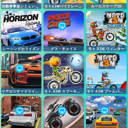
自動車事故シミュレーター
モトX3Mバイクレースゲーム
カーエスケープ3D
レーシングホライズン
デス・チェイス
モト X3M ウィンター
リアルシティドライバー
モト X3M スプーキーランド
モト X3M プールパーティー