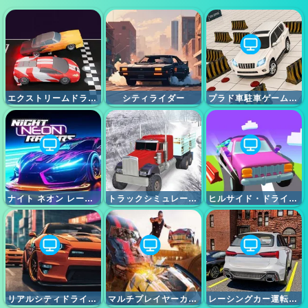
エクストリームドラッグレース
シティライダー
プラド車駐車ゲームシミュレーション
ナイト ネオン レーサーズ
トラックシミュレーターオフロードドライビング
ヒルサイド・ドライブ・マスター
リアルシティドライバー
マルチプレイヤーカークラッシュシミュレーター
レーシングカー運転カーゲーム