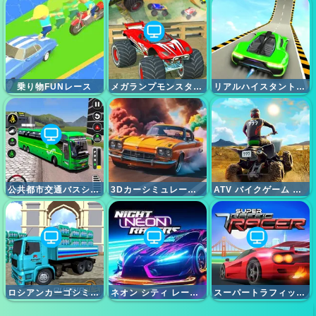
乗り物FUNレース
メガランプモンスタートラックレース
リアルハイスタントカーエクストリーム
公共都市交通バスシミュレーター
3Dカーシミュレーター
ATV バイクゲーム クワッド オフロードへようこそ。
ロシアンカーゴシミュレーター
ネオン シティ レーサーズ
スーパートラフィックレーサー