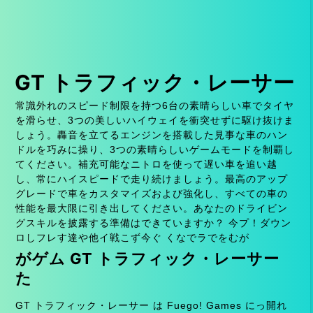
GT トラフィック・レーサー
常識外れのスピード制限を持つ6台の素晴らしい車でタイヤ
を滑らせ、3つの美しいハイウェイを衝突せずに駆け抜けま
しょう。轟音を立てるエンジンを搭載した見事な車のハン
ドルを巧みに操り、3つの素晴らしいゲームモードを制覇し
てください。補充可能なニトロを使って遅い車を追い越
し、常にハイスピードで走り続けましょう。最高のアップ
グレードで車をカスタマイズおよび強化し、すべての車の
性能を最大限に引き出してください。あなたのドライビン
グスキルを披露する準備はできていますか？ 今プ！ダウン
ロしフレす達や他イ戦こず今ぐ くなでラでをむが
がゲム GT トラフィック・レーサー
た
GT トラフィック・レーサー は Fuego! Games にっ開れ