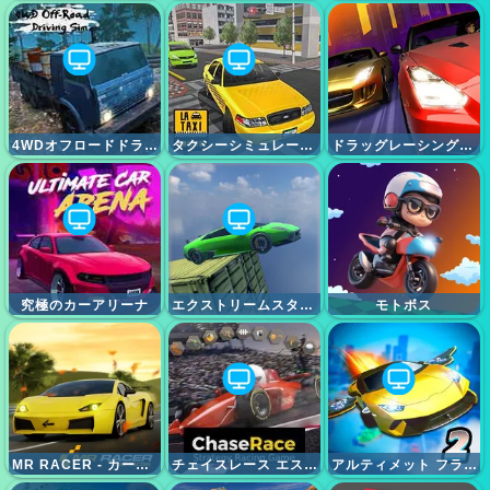
4WDオフロードドライビングシミュレーター
タクシーシミュレーター
ドラッグレーシングシティ
究極のカーアリーナ
エクストリームスタントカーゲーム
モトボス
MR RACER - カーレーシング
チェイスレース エスポーツ ストラテジー レーシング ゲーム
アルティメット フライング カー 2