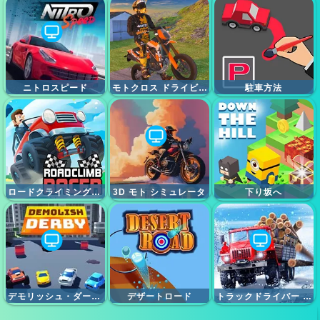
ニトロスピード
モトクロス ドライビング シミュレーター
駐車方法
ロードクライミングレース
3D モト シミュレータ
下り坂へ
デモリッシュ・ダービー
デザートロード
トラックドライバー スノーロード