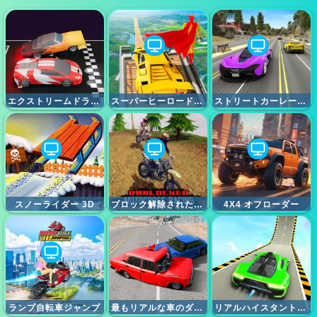
エクストリームドラッグレース
スーパーヒーロードライビングスクール
ストリートカーレースアルティメット
スノーライダー 3D
ブロック解除されたモトクロスレース
4X4 オフローダー
ランプ自転車ジャンプ
最もリアルな車のダメージとスタントユニークな破壊エンジン
リアルハイスタントカーエクストリーム