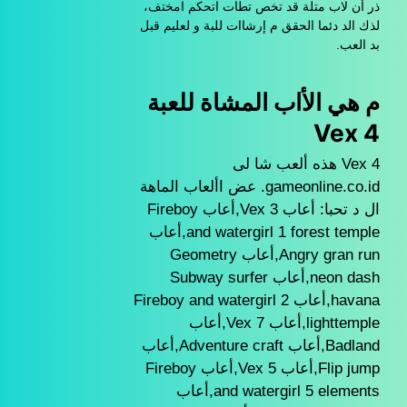
ذر أن لاب متلة قد تخص تطات اتحكم امختف،
لذك الد دئما الحقق م إرشاات للبة و لعليم قبل
بد العب.
م هي الأاب المشاة للعبة
Vex 4
Vex 4 هذه ألعب شا لى
gameonline.co.id. عض األعاب الماهة
ال د تحبا: أعاب Vex 3,أعاب Fireboy
and watergirl 1 forest temple,أعاب
Angry gran run,أعاب Geometry
neon dash,أعاب Subway surfer
havana,أعاب Fireboy and watergirl 2
lighttemple,أعاب Vex 7,أعاب
Badland,أعاب Adventure craft,أعاب
Flip jump,أعاب Vex 5,أعاب Fireboy
and watergirl 5 elements,أعاب