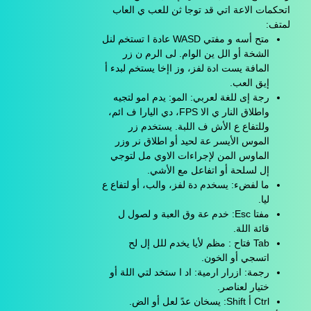
اتحكمات الاعة اتي قد توجا ثن للعب ي العاب
لمتف:
متح أسه و مفتي WASD عادة ا تستخم لنل
الشخة أو الل ين الوام. لى الرم ن زر
المافة يست ادة لفز، وز اإخا يستخم لبدء أ
إيق العب.
رجة إى للغة لعربي: المو: يدم امو لتجيه
واطلاق النار ي الا FPS، دي اليارا ف ائم،
وللتفاع ع الأش ف اللبة. يستخدم زر
الموس الأيسر عة لحيد أو اطلاق نر وزر
الماوس المن لإجراءات الاوي مل لتوجي
إل لسلحة أو اتفاعل مع الأشي.
ما لفضء: يسخدم دة لفز، والب، أو لتفاع ع
ليا.
مفتا Esc: خدم عة وق العبة و لصول ل
قائة اللة.
Tab فتاح : مظم لأيا يخدم للل إل لح
اتسجي أو الخون.
رجمة: ازرار ارمية: اد ا ستخد لتي اللة أو
ختيار لعناصر.
Ctrl أ Shift: يسخان عدً لعل أو الض.