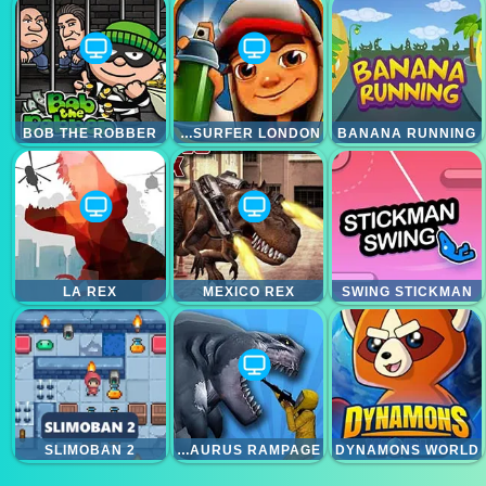
BOB THE ROBBER
SUBWAY SURFER LONDON
BANANA RUNNING
LA REX
MEXICO REX
SWING STICKMAN
SLIMOBAN 2
SHARKOSAURUS RAMPAGE
DYNAMONS WORLD