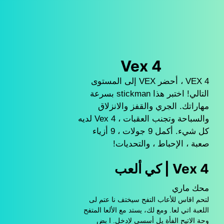
Vex 4
VEX 4 ، أحضر VEX إلى المستوى
التالي! اختبر هذا stickman بسرعة
مهاراتك. الجري والقفز والانزلاق
والسباحة وتجنب العقبات ، Vex 4 لديه
كل شيء. أكمل 9 جولات ، 9 أزياء
صعبة ، الإحباط ، والتحديات!
Vex 4 | كي ألعب
محك ماري
لتحم اقاس للأعاب التفح سيختف نا عتم لى
اللعبة اتي لعا. ومع لك، يستد مع الألعا المتفح
وحة الاتيح الفأة يل أسسي لإدخل. ا بض