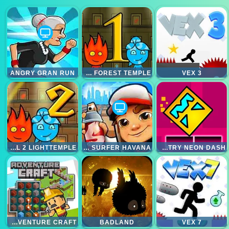
ANGRY GRAN RUN
FIREBOY AND WATERGIRL 1 FOREST TEMPLE
VEX 3
FIREBOY AND WATERGIRL 2 LIGHTTEMPLE
SUBWAY SURFER HAVANA
GEOMETRY NEON DASH
ADVENTURE CRAFT
BADLAND
VEX 7