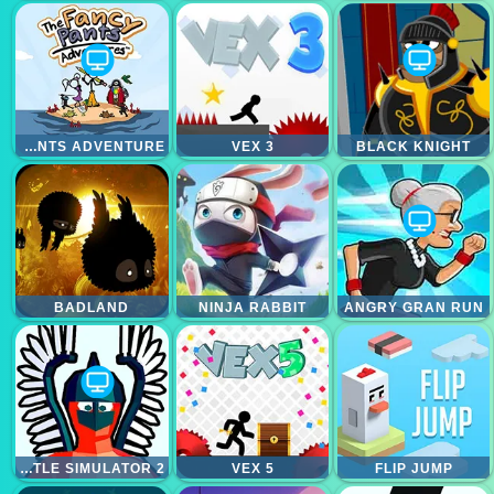
FANCY PANTS ADVENTURE
VEX 3
BLACK KNIGHT
BADLAND
NINJA RABBIT
ANGRY GRAN RUN
FUNNY BATTLE SIMULATOR 2
VEX 5
FLIP JUMP