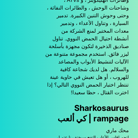
وطائرات الهليكوبتر ، و ATVs ،
وشاحنات الوحش ، والطائرات النفاثة ،
وحتى وحوش التنين الكبيرة. تدمير
السيارة ، وتناول الأعداء ، وتدمير
معدات المختبر لمنع الشركة من
أنشطة احتيال الحمض النووي. تناول
صناديق الذخيرة لتكون مجهزة بأسلحة
ليزر فائق. استخدم مجموعة متنوعة من
الآليات لتنشيط الأبواب والمصاعد
والسلالم. هل لديك شجاعة كافية
للهروب ، أو هل تعيش في حاوية عينة
تنتظر اختبار الحمض النووي التالي؟ إذا
اخترت القتال ، حظا سعيدا!
Sharkosaurus
rampage | كي ألعب
محك ماري
لتحم اقاس للأعاب التفح سيختف نا عتم لى