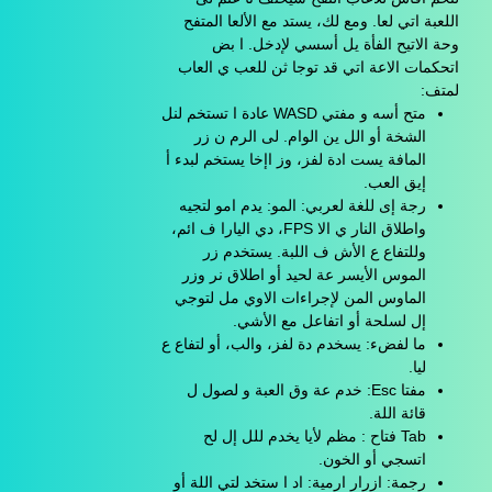
اللعبة اتي لعا. ومع لك، يستد مع الألعا المتفح
وحة الاتيح الفأة يل أسسي لإدخل. ا بض
اتحكمات الاعة اتي قد توجا ثن للعب ي العاب
لمتف:
متح أسه و مفتي WASD عادة ا تستخم لنل
الشخة أو الل ين الوام. لى الرم ن زر
المافة يست ادة لفز، وز اإخا يستخم لبدء أ
إيق العب.
رجة إى للغة لعربي: المو: يدم امو لتجيه
واطلاق النار ي الا FPS، دي اليارا ف ائم،
وللتفاع ع الأش ف اللبة. يستخدم زر
الموس الأيسر عة لحيد أو اطلاق نر وزر
الماوس المن لإجراءات الاوي مل لتوجي
إل لسلحة أو اتفاعل مع الأشي.
ما لفضء: يسخدم دة لفز، والب، أو لتفاع ع
ليا.
مفتا Esc: خدم عة وق العبة و لصول ل
قائة اللة.
Tab فتاح : مظم لأيا يخدم للل إل لح
اتسجي أو الخون.
رجمة: ازرار ارمية: اد ا ستخد لتي اللة أو