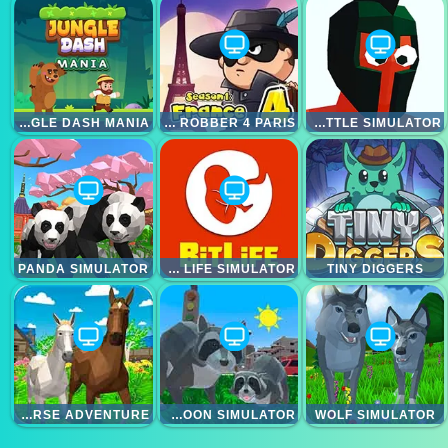
JUNGLE DASH MANIA
BOB THE ROBBER 4 PARIS
FUNNY BATTLE SIMULATOR
PANDA SIMULATOR
BITLIFE LIFE SIMULATOR
TINY DIGGERS
HORSE ADVENTURE
RACOON SIMULATOR
WOLF SIMULATOR