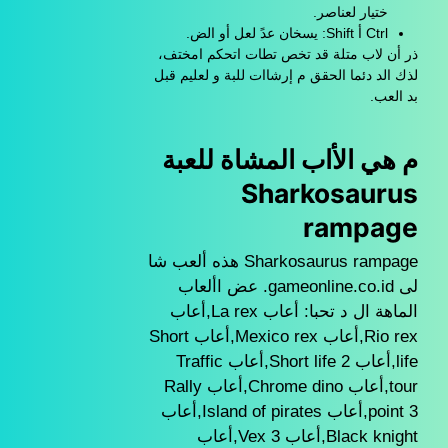
ختيار لعناصر.
Ctrl أ Shift: يسخان عدً لعل أو الض.
ذر أن لاب متلة قد تخص تطات اتحكم امختف،
لذك الد دئما الحقق م إرشاات للبة و لعليم قبل
بد العب.
م هي الأاب المشاة للعبة
Sharkosaurus
rampage
Sharkosaurus rampage هذه ألعب شا
لى gameonline.co.id. عض األعاب
الماهة ال د تحبا: أعاب La rex,أعاب
Rio rex,أعاب Mexico rex,أعاب Short
life,أعاب Short life 2,أعاب Traffic
tour,أعاب Chrome dino,أعاب Rally
point 3,أعاب Island of pirates,أعاب
Black knight,أعاب Vex 3,أعاب