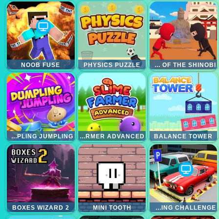
NOOB FUSE
PHYSICS PUZZLE
STICKMAN NINJA WAY OF THE SHINOBI
DUMPLING JUMPLING
SLIME FARMER ADVANCED
BALANCE TOWER
BOXES WIZARD 2
MINI TOOTH
EXTREME PARKING CHALLENGE