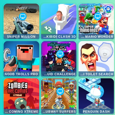
SNIPER MISSION
JOIN SKIBIDI CLASH 3D
SUPER MARIO WONDER
NOOB TROLLS PRO
SUPER FRIDAY SQUID CHALLENGE
SKIBIDI TOILET SEARCH
ZOMBIES ARE COMING XTREME
TRAIN SUBWAY SURFERS
PENGUIN DASH