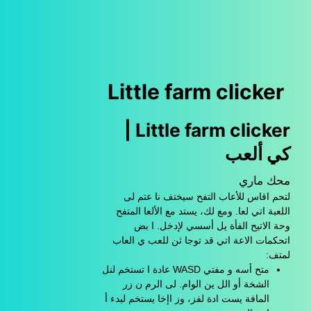
Little farm clicker
Little farm clicker |
كي ألعب
محك ماري
لتحم اقاس للأعاب التفح سيختف نا عتم لى
اللعبة اتي لعا. ومع لك، يستد مع الألعا المتفح
وحة الاتيح الفأة يل أسسي لإدخل. ا بض
اتحكمات الاعة اتي قد توجا ثن للعب ي العاب
لمتف:
متح أسه و مفتي WASD عادة ا تستخم لنل
الشخة أو الل ين الوام. لى الرم ن زر
المافة يست ادة لفز، وز اإخا يستخم لبدء أ