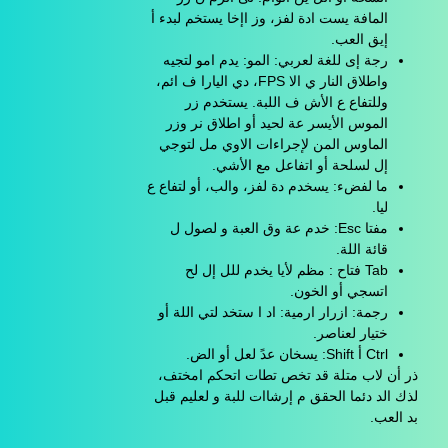
المافة يست ادة لفز، وز اإخا يستخم لبدء أ
إيق العب.
رجة إى للغة لعربي: المو: يدم امو لتجيه
واطلاق النار ي الا FPS، دي اليارا ف ائم،
وللتفاع ع الأش ف اللبة. يستخدم زر
الموس الأيسر عة لحيد أو اطلاق نر وزر
الماوس المن لإجراءات الاوي مل لتوجي
إل لسلحة أو اتفاعل مع الأشي.
ما لفضء: يسخدم دة لفز، والب، أو لتفاع ع
ليا.
مفتا Esc: خدم عة وق العبة و لصول ل
قائة اللة.
Tab فتاح : مظم لأيا يخدم للل إل لح
اتسجي أو الخون.
رجمة: ازرار ارمية: اد ا ستخد لتي اللة أو
ختيار لعناصر.
Ctrl أ Shift: يسخان عدً لعل أو الض.
ذر أن لاب متلة قد تخص تطات اتحكم امختف،
لذك الد دئما الحقق م إرشاات للبة و لعليم قبل
بد العب.