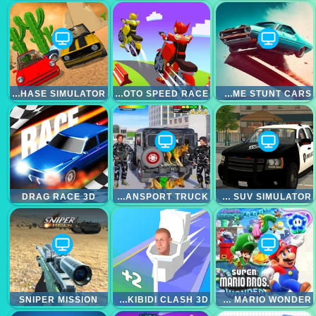
POLICE CAR CHASE SIMULATOR
MINI MOTO SPEED RACE
AGAME STUNT CARS
DRAG RACE 3D
US ARMY VEHICLE TRANSPORT TRUCK
AMERICAN POLICE SUV SIMULATOR
SNIPER MISSION
JOIN SKIBIDI CLASH 3D
SUPER MARIO WONDER