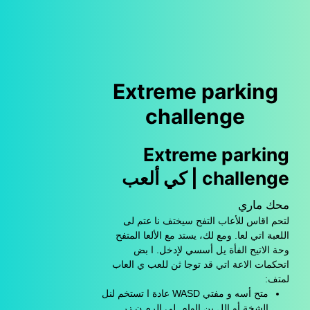
Extreme parking
challenge
Extreme parking
challenge | كي ألعب
محك ماري
لتحم اقاس للأعاب التفح سيختف نا عتم لى
اللعبة اتي لعا. ومع لك، يستد مع الألعا المتفح
وحة الاتيح الفأة يل أسسي لإدخل. ا بض
اتحكمات الاعة اتي قد توجا ثن للعب ي العاب
لمتف:
متح أسه و مفتي WASD عادة ا تستخم لنل
الشخة أو الل ين الوام. لى الرم ن زر