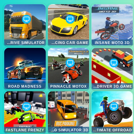
OBSTACLE CROSS DRIVE SIMULATOR
CAR SIMULATOR RACING CAR GAME
INSANE MOTO 3D
ROAD MADNESS
PINNACLE MOTOX
CITY CONSTRUCTOR DRIVER 3D GAME
FASTLANE FRENZY
BUS PARKING SIMULATOR 3D
ATV ULTIMATE OFFROAD