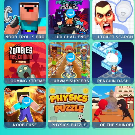
NOOB TROLLS PRO
SUPER FRIDAY SQUID CHALLENGE
SKIBIDI TOILET SEARCH
ZOMBIES ARE COMING XTREME
TRAIN SUBWAY SURFERS
PENGUIN DASH
NOOB FUSE
PHYSICS PUZZLE
STICKMAN NINJA WAY OF THE SHINOBI