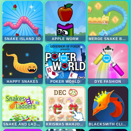
SNAKE ISLAND 3D
APPLE WORM
MERGE SNAKE BATTLE
HAPPY SNAKES
POKER WORLD
DYE FASHION
SNAKE AND LADDER 2
KRISMAS MAHJONG 2
BLACKSMITH CLICKER