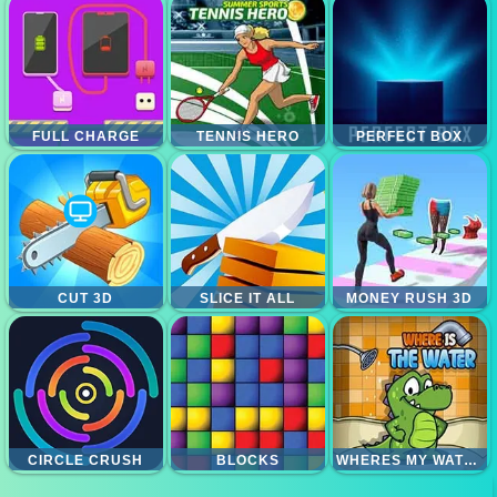
FULL CHARGE
TENNIS HERO
PERFECT BOX
CUT 3D
SLICE IT ALL
MONEY RUSH 3D
CIRCLE CRUSH
BLOCKS
WHERES MY WATER