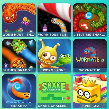
WORM HUNT - SNAKE GAME IO WORM ZONE
WORM ZONE SLITHER
LITTLE BIG SNAKE IO
SLITHER DRAGON IO
WORMS ZONE
WORMATE.IO
SNAKE IO
SNAKE CHALLENGE
PAPER IO 2