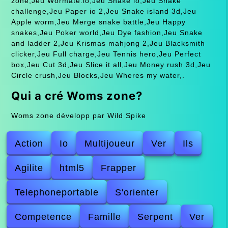
zone,Jeu Wormate.io,Jeu Snake io,Jeu Snake
challenge,Jeu Paper io 2,Jeu Snake island 3d,Jeu
Apple worm,Jeu Merge snake battle,Jeu Happy
snakes,Jeu Poker world,Jeu Dye fashion,Jeu Snake
and ladder 2,Jeu Krismas mahjong 2,Jeu Blacksmith
clicker,Jeu Full charge,Jeu Tennis hero,Jeu Perfect
box,Jeu Cut 3d,Jeu Slice it all,Jeu Money rush 3d,Jeu
Circle crush,Jeu Blocks,Jeu Wheres my water,.
Qui a cré Woms zone?
Woms zone développ par Wild Spike
Action
Io
Multijoueur
Ver
Ils
Agilite
html5
Frapper
Telephoneportable
S'orienter
Competence
Famille
Serpent
Ver