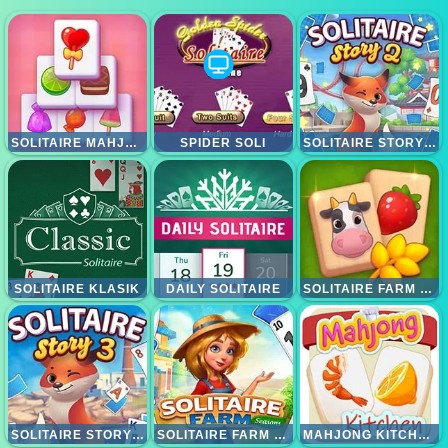
SOLITAIRE MAHJONG CANDY
SPIDER SOLI
SOLITAIRE STORY TRIPEAKS 2
SOLITAIRE KLASIK
DAILY SOLITAIRE
SOLITAIRE FARM MAHJONG
SOLITAIRE STORY TRIPEAKS 3
SOLITAIRE FARM SESSION
MAHJONG KITCHEN