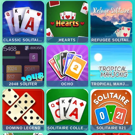
CLASSIC SOLITAIRE BLUE
HEARTS
REFUGEE SOLITAIRE
2048 SOLITER
OCHO
TROPICAL MAHJONG
DOMINO LEGEND
SOLITAIRE COLLECTION 13IN1
SOLITAIRE 021