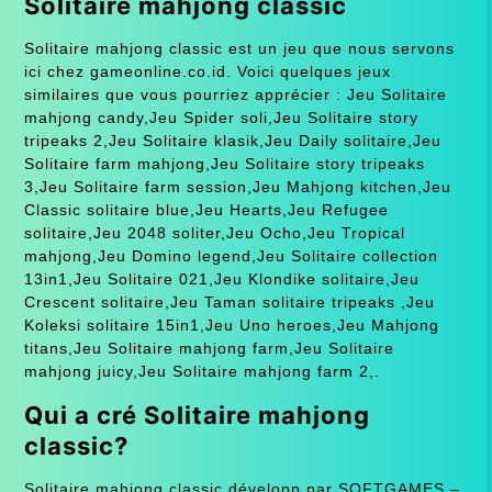
Solitaire mahjong classic
Solitaire mahjong classic est un jeu que nous servons
ici chez gameonline.co.id. Voici quelques jeux
similaires que vous pourriez apprécier : Jeu Solitaire
mahjong candy,Jeu Spider soli,Jeu Solitaire story
tripeaks 2,Jeu Solitaire klasik,Jeu Daily solitaire,Jeu
Solitaire farm mahjong,Jeu Solitaire story tripeaks
3,Jeu Solitaire farm session,Jeu Mahjong kitchen,Jeu
Classic solitaire blue,Jeu Hearts,Jeu Refugee
solitaire,Jeu 2048 soliter,Jeu Ocho,Jeu Tropical
mahjong,Jeu Domino legend,Jeu Solitaire collection
13in1,Jeu Solitaire 021,Jeu Klondike solitaire,Jeu
Crescent solitaire,Jeu Taman solitaire tripeaks ,Jeu
Koleksi solitaire 15in1,Jeu Uno heroes,Jeu Mahjong
titans,Jeu Solitaire mahjong farm,Jeu Solitaire
mahjong juicy,Jeu Solitaire mahjong farm 2,.
Qui a cré Solitaire mahjong
classic?
Solitaire mahjong classic développ par SOFTGAMES –