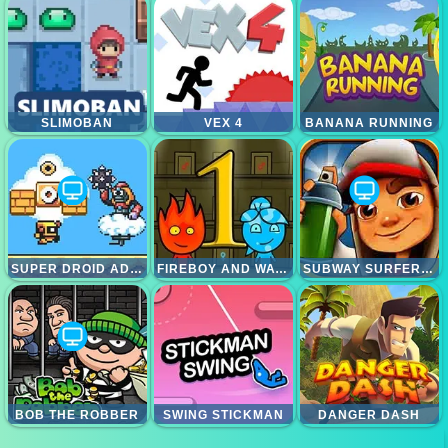
SLIMOBAN
VEX 4
BANANA RUNNING
SUPER DROID ADVENTURE
FIREBOY AND WATERGIRL 1 FOREST TEMPLE
SUBWAY SURFER LONDON
BOB THE ROBBER
SWING STICKMAN
DANGER DASH