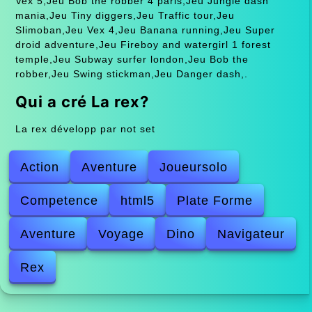
Vex 5,Jeu Bob the robber 4 paris,Jeu Jungle dash
mania,Jeu Tiny diggers,Jeu Traffic tour,Jeu
Slimoban,Jeu Vex 4,Jeu Banana running,Jeu Super
droid adventure,Jeu Fireboy and watergirl 1 forest
temple,Jeu Subway surfer london,Jeu Bob the
robber,Jeu Swing stickman,Jeu Danger dash,.
Qui a cré La rex?
La rex développ par not set
Action
Aventure
Joueursolo
Competence
html5
Plate Forme
Aventure
Voyage
Dino
Navigateur
Rex