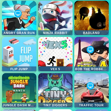
ANGRY GRAN RUN
NINJA RABBIT
BADLAND
FLIP JUMP
VEX 5
BOB THE ROBBER 4 PARIS
JUNGLE DASH MANIA
TINY DIGGERS
TRAFFIC TOUR