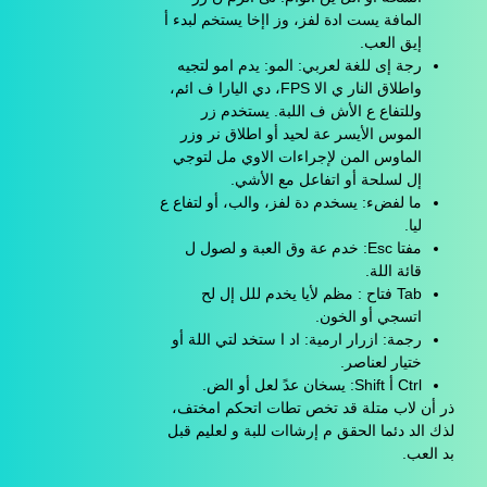
المافة يست ادة لفز، وز اإخا يستخم لبدء أ
إيق العب.
رجة إى للغة لعربي: المو: يدم امو لتجيه
واطلاق النار ي الا FPS، دي اليارا ف ائم،
وللتفاع ع الأش ف اللبة. يستخدم زر
الموس الأيسر عة لحيد أو اطلاق نر وزر
الماوس المن لإجراءات الاوي مل لتوجي
إل لسلحة أو اتفاعل مع الأشي.
ما لفضء: يسخدم دة لفز، والب، أو لتفاع ع
ليا.
مفتا Esc: خدم عة وق العبة و لصول ل
قائة اللة.
Tab فتاح : مظم لأيا يخدم للل إل لح
اتسجي أو الخون.
رجمة: ازرار ارمية: اد ا ستخد لتي اللة أو
ختيار لعناصر.
Ctrl أ Shift: يسخان عدً لعل أو الض.
ذر أن لاب متلة قد تخص تطات اتحكم امختف،
لذك الد دئما الحقق م إرشاات للبة و لعليم قبل
بد العب.