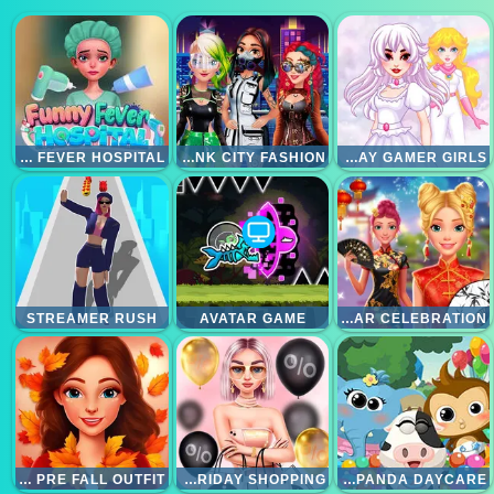
FUNNY FEVER HOSPITAL
CYBERPUNK CITY FASHION
COSPLAY GAMER GIRLS
STREAMER RUSH
AVATAR GAME
ELLIE CHINESE NEW YEAR CELEBRATION
ELLIE AND FRIENDS PRE FALL OUTFIT
BFFS BLACK FRIDAY SHOPPING
DR PANDA DAYCARE