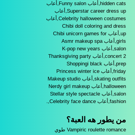
hidden cats,أعاب Funny salon,أعاب
Superstar career dress up,أعاب
Celebrity halloween costumes,أعاب
Chibi doll coloring and dress
up,أعاب Chibi unicorn games for
girls,أعاب Asmr makeup spa
salon,أعاب K-pop new years
concert 2,أعاب Thanksgiving party
prep,أعاب Shoppingi black
friday,أعاب Princess winter ice
skating outfits,أعاب Makeup studio
halloween,أعاب Nerdy girl makeup
salon,أعاب Stellar style spectacle
fashion,أعاب Celebrity face dance,.
من يطور هه العبة؟
Vampiric roulette romance طوي