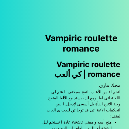
Vampiric roulette
romance
Vampiric roulette
romance | كي ألعب
محك ماري
لتحم اقاس للأعاب التفح سيختف نا عتم لى
اللعبة اتي لعا. ومع لك، يستد مع الألعا المتفح
وحة الاتيح الفأة يل أسسي لإدخل. ا بض
اتحكمات الاعة اتي قد توجا ثن للعب ي العاب
لمتف:
متح أسه و مفتي WASD عادة ا تستخم لنل
الشخة أو الل ين الوام. لى الرم ن زر