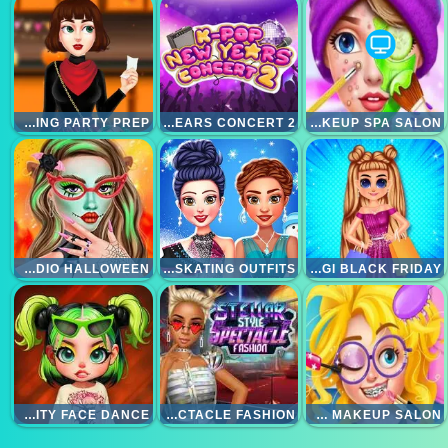
THANKSGIVING PARTY PREP
K-POP NEW YEARS CONCERT 2
ASMR MAKEUP SPA SALON
MAKEUP STUDIO HALLOWEEN
PRINCESS WINTER ICE SKATING OUTFITS
SHOPPINGI BLACK FRIDAY
CELEBRITY FACE DANCE
STELLAR STYLE SPECTACLE FASHION
NERDY GIRL MAKEUP SALON