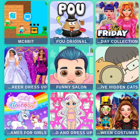
MC8BIT
POU ORIGINAL
BFFS BLACK FRIDAY COLLECTION
SUPERSTAR CAREER DRESS UP
FUNNY SALON
DETECTIVE HIDDEN CATS
CHIBI UNICORN GAMES FOR GIRLS
CHIBI DOLL COLORING AND DRESS UP
CELEBRITY HALLOWEEN COSTUMES