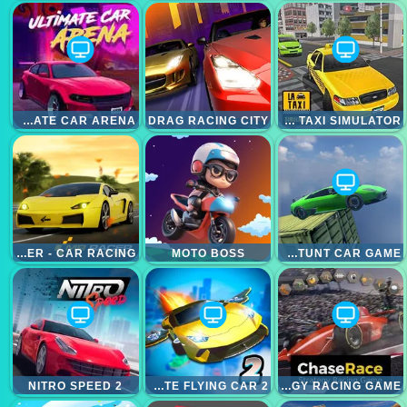
ULTIMATE CAR ARENA
DRAG RACING CITY
LA TAXI SIMULATOR
MR RACER - CAR RACING
MOTO BOSS
EXTREME STUNT CAR GAME
NITRO SPEED 2
ULTIMATE FLYING CAR 2
CHASERACE ESPORT STRATEGY RACING GAME