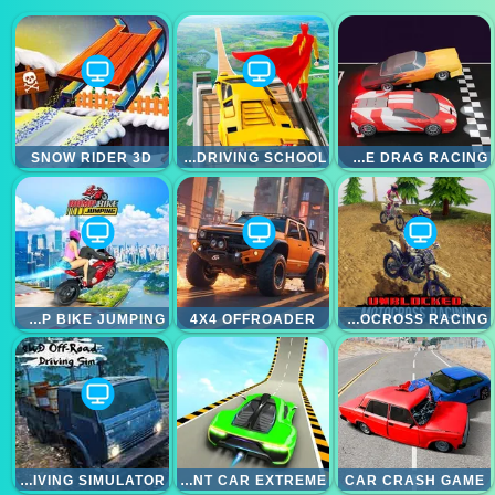
SNOW RIDER 3D
SUPER HERO DRIVING SCHOOL
EXTREME DRAG RACING
RAMP BIKE JUMPING
4X4 OFFROADER
UNBLOCKED MOTOCROSS RACING
4WD OFFROAD DRIVING SIMULATOR
REAL HIGH STUNT CAR EXTREME
CAR CRASH GAME