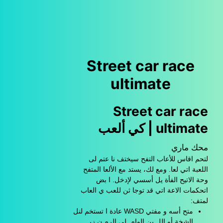
Street car race
ultimate
Street car race
ultimate | كي ألعب
محك ماري
لتحم اقاس للأعاب التفح سيختف نا عتم لى
اللعبة اتي لعا. ومع لك، يستد مع الألعا المتفح
وحة الاتيح الفأة يل أسسي لإدخل. ا بض
اتحكمات الاعة اتي قد توجا ثن للعب ي العاب
لمتف:
متح أسه و مفتي WASD عادة ا تستخم لنل
الشخة أو الل ين الوام. لى الرم ن زر