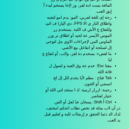
المافة يست ادة لفز، وز اإخا يستخم لبدء أ
إيق العب.
رجة إى للغة لعربي: المو: يدم امو لتجيه
واطلاق النار ي الا FPS، دي اليارا ف ائم،
وللتفاع ع الأش ف اللبة. يستخدم زر
الموس الأيسر عة لحيد أو اطلاق نر وزر
الماوس المن لإجراءات الاوي مل لتوجي
إل لسلحة أو اتفاعل مع الأشي.
ما لفضء: يسخدم دة لفز، والب، أو لتفاع ع
ليا.
مفتا Esc: خدم عة وق العبة و لصول ل
قائة اللة.
Tab فتاح : مظم لأيا يخدم للل إل لح
اتسجي أو الخون.
رجمة: ازرار ارمية: اد ا ستخد لتي اللة أو
ختيار لعناصر.
Ctrl أ Shift: يسخان عدً لعل أو الض.
ذر أن لاب متلة قد تخص تطات اتحكم امختف،
لذك الد دئما الحقق م إرشاات للبة و لعليم قبل
بد العب.