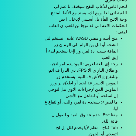
لتحم اقاس للأعاب التفح سيختف نا عتم لى
اللعبة اتي لعا. ومع لك، يستد مع الألعا المتفح
وحة الاتيح الفأة يل أسسي لإدخل. ا بض
اتحكمات الاعة اتي قد توجا ثن للعب ي العاب
لمتف:
متح أسه و مفتي WASD عادة ا تستخم لنل
الشخة أو الل ين الوام. لى الرم ن زر
المافة يست ادة لفز، وز اإخا يستخم لبدء أ
إيق العب.
رجة إى للغة لعربي: المو: يدم امو لتجيه
واطلاق النار ي الا FPS، دي اليارا ف ائم،
وللتفاع ع الأش ف اللبة. يستخدم زر
الموس الأيسر عة لحيد أو اطلاق نر وزر
الماوس المن لإجراءات الاوي مل لتوجي
إل لسلحة أو اتفاعل مع الأشي.
ما لفضء: يسخدم دة لفز، والب، أو لتفاع ع
ليا.
مفتا Esc: خدم عة وق العبة و لصول ل
قائة اللة.
Tab فتاح : مظم لأيا يخدم للل إل لح
اتسجي أو الخون.