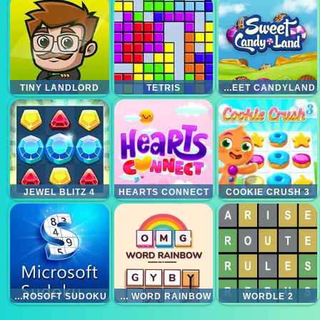
TINY LANDLORD
TETRIS
SWEET CANDYLAND
JEWEL BLITZ 4
HEARTS CONNECT
COOKIE CRUSH 3
MICROSOFT SUDOKU
OMG WORD RAINBOW
WORDLE 2