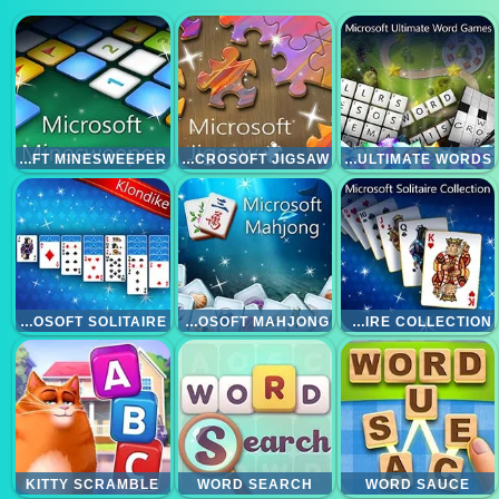
MICROSOFT MINESWEEPER
MICROSOFT JIGSAW
MICROSOFT ULTIMATE WORDS
MICROSOFT SOLITAIRE
MICROSOFT MAHJONG
MICROSOFT SOLITAIRE COLLECTION
KITTY SCRAMBLE
WORD SEARCH
WORD SAUCE