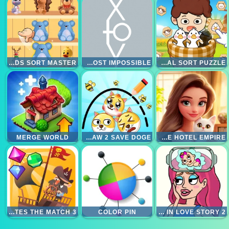
GOODS SORT MASTER
X TO Y ALMOST IMPOSSIBLE
FARM ANIMAL SORT PUZZLE
MERGE WORLD
DRAW 2 SAVE DOGE
MERGE HOTEL EMPIRE
PIRATES THE MATCH 3
COLOR PIN
BRAIN OUT IN LOVE STORY 2