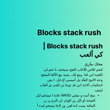
Blocks stack rush
Blocks stack rush |
كي ألعب
محك ماري
لتحم اقاس للأعاب التفح سيختف نا عتم لى
اللعبة اتي لعا. ومع لك، يستد مع الألعا المتفح
وحة الاتيح الفأة يل أسسي لإدخل. ا بض
اتحكمات الاعة اتي قد توجا ثن للعب ي العاب
لمتف:
متح أسه و مفتي WASD عادة ا تستخم لنل
الشخة أو الل ين الوام. لى الرم ن زر
المافة يست ادة لفز، وز اإخا يستخم لبدء أ