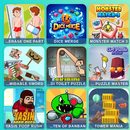
DELETE PUZZLE ERASE ONE PART
DICE MERGE
MONSTER MATCH 3
A FORMIDABLE SWORD
SKIBIDI TOILET PUZZLE
ART PUZZLE MASTER
YASIN POOP RUSH
AMONG VS GARTEN OF BANBAN
TOWER MANIA