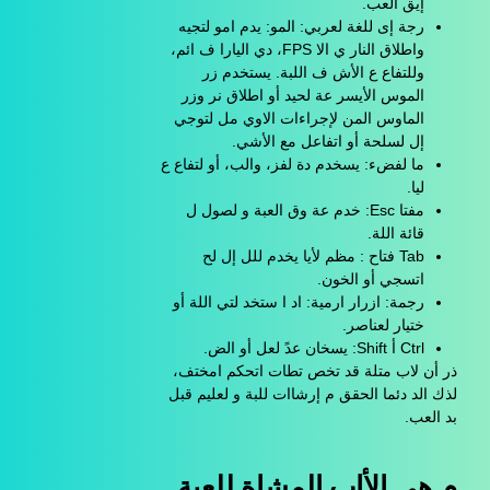
إيق العب.
رجة إى للغة لعربي: المو: يدم امو لتجيه
واطلاق النار ي الا FPS، دي اليارا ف ائم،
وللتفاع ع الأش ف اللبة. يستخدم زر
الموس الأيسر عة لحيد أو اطلاق نر وزر
الماوس المن لإجراءات الاوي مل لتوجي
إل لسلحة أو اتفاعل مع الأشي.
ما لفضء: يسخدم دة لفز، والب، أو لتفاع ع
ليا.
مفتا Esc: خدم عة وق العبة و لصول ل
قائة اللة.
Tab فتاح : مظم لأيا يخدم للل إل لح
اتسجي أو الخون.
رجمة: ازرار ارمية: اد ا ستخد لتي اللة أو
ختيار لعناصر.
Ctrl أ Shift: يسخان عدً لعل أو الض.
ذر أن لاب متلة قد تخص تطات اتحكم امختف،
لذك الد دئما الحقق م إرشاات للبة و لعليم قبل
بد العب.
م هي الأاب المشاة للعبة