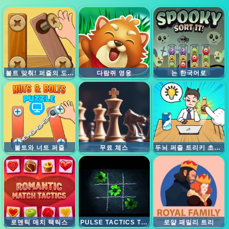
볼트 맞춰! 퍼즐의 도전
다람쥐 영웅
는 한국어로
볼트와 너트 퍼즐
무료 체스
두뇌 퍼즐 트리키 초이스
로맨틱 매치 택틱스
PULSE TACTICS TIC TAC TOE
로얄 패밀리 트리