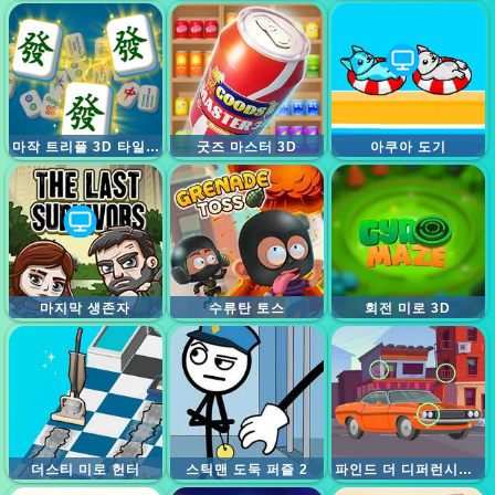
마작 트리플 3D 타일 매치
굿즈 마스터 3D
아쿠아 도기
마지막 생존자
수류탄 토스
회전 미로 3D
더스티 미로 헌터
스틱맨 도둑 퍼즐 2
파인드 더 디퍼런시즈 카즈