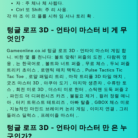
자 : 주 체나 체 사됩다.
Ctrl 또 Shift: 주 리 사용.
각 마 조 이 므 플를 시하 임 서나 토리 확 .
텅글 로프 3D - 언타이 마스터 비 게 무
엇인?
Gameonline.co.id 텅글 로프 3D - 언타이 마스터 게임 합
니. 비한 몇 를 천니다: 볼트 맞춰! 퍼즐의 도전 , 다람쥐 영
웅 , 는 한국어로 , 볼트와 너트 퍼즐 , 무료 체스 , 두뇌 퍼즐
트리키 초이스 , 로맨틱 매치 택틱스 , Pulse Tactics Tic
Tac Toe , 로얄 패밀리 트리 , 마작 트리플 3D 타일 매치 ,
굿즈 마스터 3D , 아쿠아 도기 , 마지막 생존자 , 수류탄 토
스 , 회전 미로 3D , 더스티 미로 헌터 , 스틱맨 도둑 퍼즐 2
, 파인드 더 디퍼런시즈 카즈 , 불필요 제거 , 컬러 정렬 매니
아 , 터키 트위스트 테트리즈 , 아빠 탈출 , GBOX 체스 미로
, 지능적인 마인드 브레이커 논리 게임 , 이미지 연결 , 그리
들러스 딜럭스 , 프레이즐 마스터 ,.
텅글 로프 3D - 언타이 마스터 만 은 누
구인가?