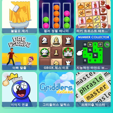
불필요 제거
컬러 정렬 매니아
터키 트위스트 테트리즈
아빠 탈출
GBOX 체스 미로
지능적인 마인드 브레이커 논리 게임
이미지 연결
그리들러스 딜럭스
프레이즐 마스터