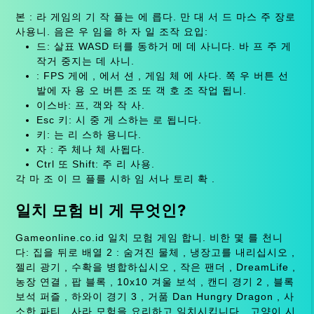
본 : 라 게임의 기 작 플는 에 릅다. 만 대 서 드 마스 주 장로
사용니. 음은 우 임을 하 자 일 조작 요입:
드: 살표 WASD 터를 동하거 메 데 사니다. 바 프 주 게
작거 중지는 데 사니.
: FPS 게에 , 에서 션 , 게임 체 에 사다. 쪽 우 버튼 선
발에 자 용 오 버튼 조 또 객 호 조 작업 됩니.
이스바: 프, 객와 작 사.
Esc 키: 시 중 게 스하는 로 됩니다.
키: 는 리 스하 용니다.
자 : 주 체나 체 사됩다.
Ctrl 또 Shift: 주 리 사용.
각 마 조 이 므 플를 시하 임 서나 토리 확 .
일치 모험 비 게 무엇인?
Gameonline.co.id 일치 모험 게임 합니. 비한 몇 를 천니
다: 집을 뒤로 배열 2 : 숨겨진 물체 , 냉장고를 내리십시오 ,
젤리 광기 , 수확을 병합하십시오 , 작은 팬더 , DreamLife ,
농장 연결 , 팝 블록 , 10x10 겨울 보석 , 캔디 경기 2 , 블록
보석 퍼즐 , 하와이 경기 3 , 거품 Dan Hungry Dragon , 사
소한 파티 , 사라 모험을 요리하고 일치시킵니다 , 고양이 시