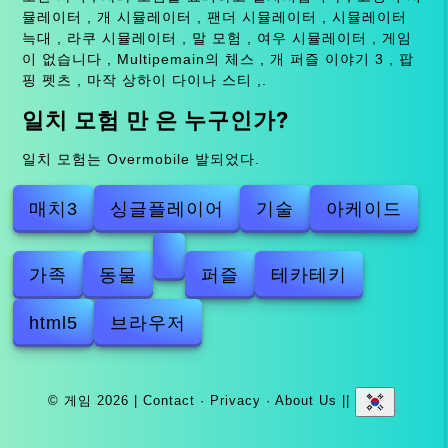
뮬레이터 , 개 시뮬레이터 , 팬더 시뮬레이터 , 시뮬레이터
늑대 , 라쿠 시뮬레이터 , 말 모험 , 여우 시뮬레이터 , 게임
이 없습니다 , Multipemain의 체스 , 개 퍼즐 이야기 3 , 팝
핑 펫츠 , 마작 상하이 다이나 스티 ,.
일치 모험 만 은 누구인가?
일치 모험는 Overmobile 발되었다.
매치3
싱글플레이어
기술
아케이드
가족
동물
퍼즐
테카테키
html5
브라우저
© 게임 2026 |
Contact
·
Privacy
·
About Us
||