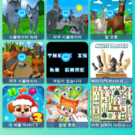
시뮬레이터 늑대
라쿠 시뮬레이터
말 모험
여우 시뮬레이터
게임이 없습니다
MULTIPEMAIN의 체스
개 퍼즐 이야기 3
팝핑 펫츠
마작 상하이 다이나 스티