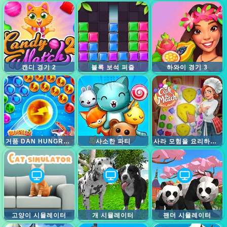
캔디 경기 2
블록 보석 퍼즐
하와이 경기 3
거품 DAN HUNGRY DRAGON
사소한 파티
사라 모험을 요리하고 일치시킵니다
고양이 시뮬레이터
개 시뮬레이터
팬더 시뮬레이터