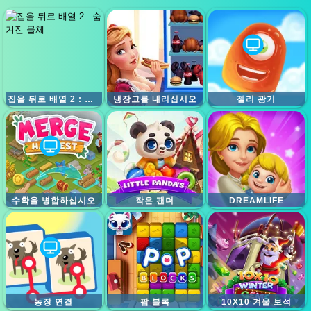
집을 뒤로 배열 2 : 숨겨진 물체
냉장고를 내리십시오
젤리 광기
수확을 병합하십시오
작은 팬더
DREAMLIFE
농장 연결
팝 블록
10X10 겨울 보석