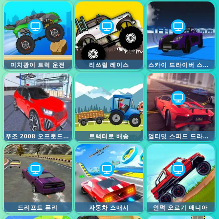
미치광이 트럭 운전
리쓰럴 레이스
스카이 드라이버 스턴트 2024
푸조 2008 오프로드 주행
트랙터로 배송
얼티밋 스피드 드라이빙: 현실적인 레이싱 시뮬레이션 게임
드리프트 퓨리
자동차 스매시
언덕 오르기 매니아