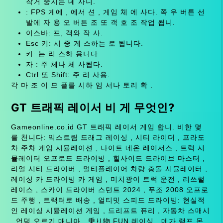
작거 중지는 데 사니.
: FPS 게에 , 에서 션 , 게임 체 에 사다. 쪽 우 버튼 선
발에 자 용 오 버튼 조 또 객 호 조 작업 됩니.
이스바: 프, 객와 작 사.
Esc 키: 시 중 게 스하는 로 됩니다.
키: 는 리 스하 용니다.
자 : 주 체나 체 사됩다.
Ctrl 또 Shift: 주 리 사용.
각 마 조 이 므 플를 시하 임 서나 토리 확 .
GT 트래픽 레이서 비 게 무엇인?
Gameonline.co.id GT 트래픽 레이서 게임 합니. 비한 몇
를 천니다: 익스트림 드래그 레이싱 , 시티 라이더 , 프라도
차 주차 게임 시뮬레이션 , 나이트 네온 레이서스 , 트럭 시
뮬레이터 오프로드 드라이빙 , 힐사이드 드라이브 마스터 ,
리얼 시티 드라이버 , 멀티플레이어 차량 충돌 시뮬레이터 ,
레이싱 카 드라이빙 카 게임 , 미치광이 트럭 운전 , 리쓰럴
레이스 , 스카이 드라이버 스턴트 2024 , 푸조 2008 오프로
드 주행 , 트랙터로 배송 , 얼티밋 스피드 드라이빙: 현실적
인 레이싱 시뮬레이션 게임 , 드리프트 퓨리 , 자동차 스매시
, 언덕 오르기 매니아 , 乗り物 FUN 레이싱 , 메가 램프 몬