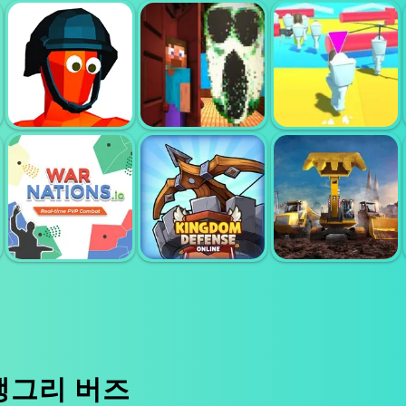
SKILLFITE IO
마지막 생존자
KOUR IO
크래프트 도어 호
폴 보이즈 스키비
재미있는 슈터
러 런
디 화장실
앵그리 버즈
굴착기 시뮬레이
워 네이션스
킹덤 타워 디펜스
터 3D