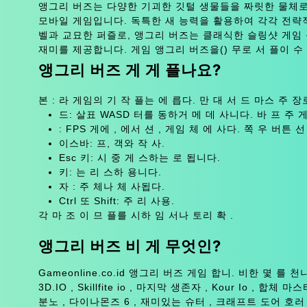
앵그리 버즈는 다양한 기괴한 깃털 생물들을 짜릿한 물체로
모바일 게임입니다. 독특한 새 능력을 활용하여 각각 전략
벨과 교묘한 퍼즐로, 앵그리 버즈는 클래식한 슬링샷 게임
재미를 제공합니다. 게임 앵그리 버즈을() 무로 서 플이 수 
앵그리 버즈 게 게 플나요?
본 : 라 게임의 기 작 플는 에 릅다. 만 대 서 드 마스 주 
드: 살표 WASD 터를 동하거 메 데 사니다. 바 프 주 
: FPS 게에 , 에서 션 , 게임 체 에 사다. 쪽 우 버튼
이스바: 프, 객와 작 사.
Esc 키: 시 중 게 스하는 로 됩니다.
키: 는 리 스하 용니다.
자 : 주 체나 체 사됩다.
Ctrl 또 Shift: 주 리 사용.
각 마 조 이 므 플를 시하 임 서나 토리 확 .
앵그리 버즈 비 게 무엇인?
Gameonline.co.id 앵그리 버즈 게임 합니. 비한 몇 를 천니다: 
3D.IO , Skillfite io , 마지막 생존자 , Kour Io , 합체
분노 , 다이나몬즈 6 , 재미있는 슈터 , 크래프트 도어 호러