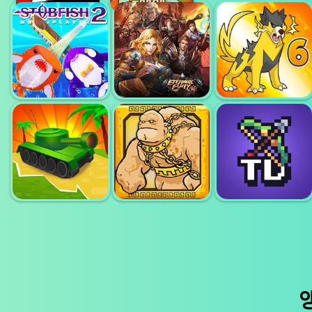
ZOMBS
ROYALE
픽셀 빌리지 배틀
SANDSTRIKE IO
(ZOMBSROYALE.IO)
3D.IO
STABFISH2 IO
영원한 분노
다이나몬즈 6
에픽 에너미 클래
포탈 TD - 타워 디
시
신화의 영웅
펜스