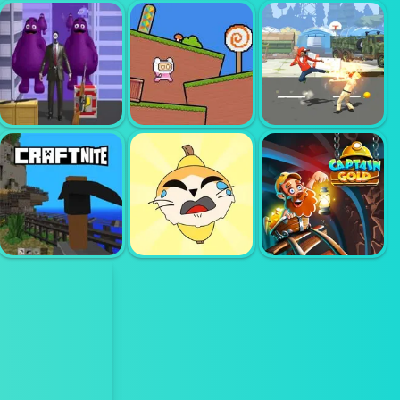
합체 마스터 아미
액션 킹 드로우 파
클래쉬
이트
LORDZ2 IO
원 불릿 투 그리메
핑크 러시 스피드
스트리트 쉐도우
이스
런 플랫포머
클래식 파이터
숨어있는 바나나
크래프트 나
고양이
캡틴 골드