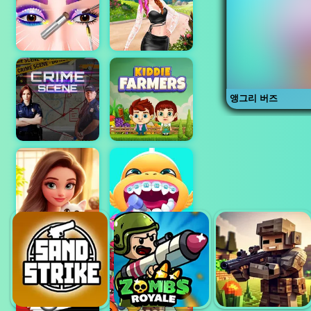
앵그리 버즈